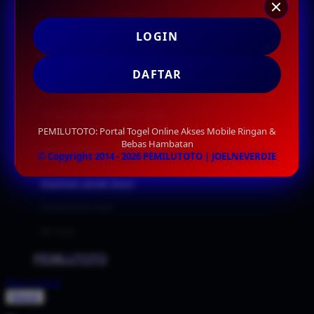
Moby
bak mandi
LOGIN
Momami
handuk
Mothercare
DAFTAR
TOGEL LOGIN
Mustela
My Buddy Tag
ayunan dan walker bayi
PEMILUTOTO: Portal Togel Online Akses Mobile Ringan &
My K
Bebas Hambatan
alas bermain anak bayi
© Copyright 2014 - 2026 PEMILUTOTO | JOELNEVERDIE
N
mainan anak bayi
Naif
mothercare toys
Nike
elc toys
Nordic Natural
PEMILUTOTO
Nuby
Akun Saya
Nuna
Masuk
Cari