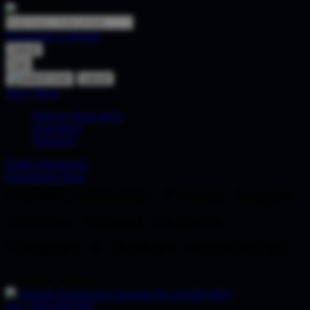
O
Oh Ma Grain
Pencarian Lanjutan
cancel
Okiedog
Cari
cancel
P
Akun Saya
Peachy
Masuk / buat akun
buat akun
Phil & Ted's
Bantuan
Philips Avent
Daftar Keinginan
Pigeon
Keranjang Saya
PEMILUTOTO: Portal Togel
Playgro
Online Akses Mobile
Poled Global
Ringan & Bebas Hambatan
Ponycycle
Puma
Serendah
10.000
Pureats
Hadiah Pemenang Jackpot
Rp.10.000.000
-
Rp.1.000.000.000