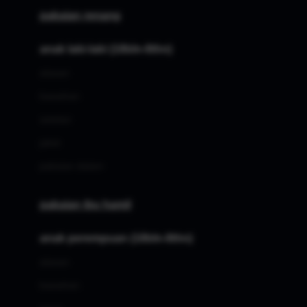
Buggygear
pakaian renang
Bumkins
anak laki-laki (18bln-8thn)
C
atasan
Cetaphil
bawahan
Chicco
setelan
Childlife
jaket
Clevamama
pakaian dalam
Cocolatte
Cottonseeds
pakaian ibu hamil
Cozy N Safe
anak perempuan (18bln-8thn)
Crane
atasan
Cybex
bawahan
D