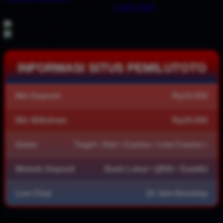
Use Installment Options from
.
Laarn more
Q
Available for :
home delivery
QV Baby
store pickup
R
INFORMASI SITUS PEMILUTOTO
Real Shades
Red Castle
Min Deposit
Rp10.000
Ribbon Madness
Min Withdraw
Rp25.000
S
Sebamed
Game
Togel • Slot • Casino • Live Casino •
Silver Cross
Metode Deposit
Bank Lokal • QRIS • Ewallet
Simply Idea
Skip Hop
Live Chat
24 Jam Nonstop
Spectra
choose qty