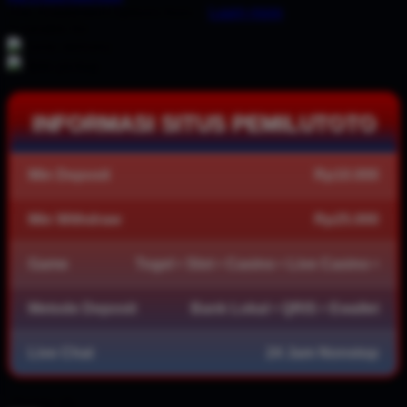
Use Installment Options from
.
Laarn more
Q
Available for :
home delivery
QV Baby
store pickup
R
INFORMASI SITUS PEMILUTOTO
Real Shades
Red Castle
Min Deposit
Rp10.000
Ribbon Madness
Min Withdraw
Rp25.000
S
Sebamed
Game
Togel • Slot • Casino • Live Casino •
Silver Cross
Metode Deposit
Bank Lokal • QRIS • Ewallet
Simply Idea
Skip Hop
Live Chat
24 Jam Nonstop
Spectra
choose qty