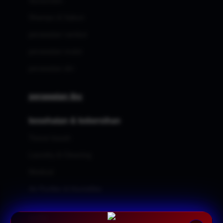
Sunscreen
London Taxi
Shampo & Sabun
Love To Dream
perawatan rambut
M
perawatan mulut
Magformers
perawatan diri
Mama's Choice
perawatan ibu
Mamas&Papas
Mamaway
kesehatan & kebersihan
Maxi Cosi
Tissue basah
Megabloks
Laundry & Cleaning
Micro
Medical
MiDeer
Air Purifier & Humidifier
Mimi & Lula
potty
Mini Monkey