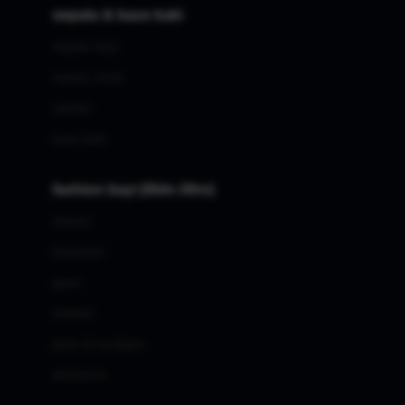
Beauty Barn
sepatu & kaus kaki
Bio Oil
sepatu bayi
Biolane
sepatu anak
Bite Fighters
sandal
Bizzi Growin
kaus kaki
Blackmores
fashion bayi (0bln-3thn)
Blooming Marvellous
atasan
Bonnels
bawahan
Bravado
gaun
Bruder
setelan
Brush Baby
jaket & kardigan
Buds Organics
aksesoris
Bugaboo