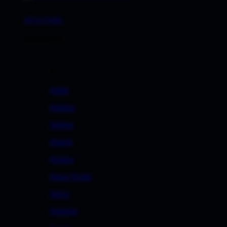
SITUS TOGEL
Brand A-Z
A
Addo
Adidas
Airfree
Alamii
Amara
Aqua Scale
Asics
Aveeno