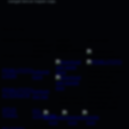
sangat lancar kapan saja.
Back to top
PEMILUTOTO
butuh
unduh
we accept
bantuan?
aplikasi
hubungi
PEMILUTOTO
kami
PEMILUTOTO
PEMILUTOTO
Direktorat Jenderal
hubungi
LOGIN
Perlindungan
kami
Konsumen dan
Tertib Niaga
PEMILUTOTO
bantuan
Kementerian
ALTERNATIF
dan faq
Perdagangan RI
ikuti kami di
WhatsApp: +62
media sosial
123 8888 8989
SITUS
021-
TOGEL
123456789
24 Hours