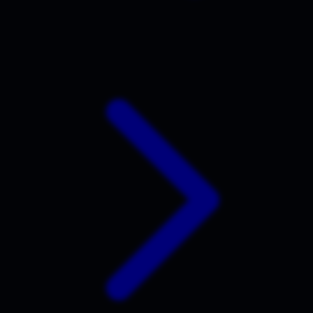
Twistshake
TY Toys
U
V
Veja
Vitaflow
Vtech
W
Waterland
Wellness
X