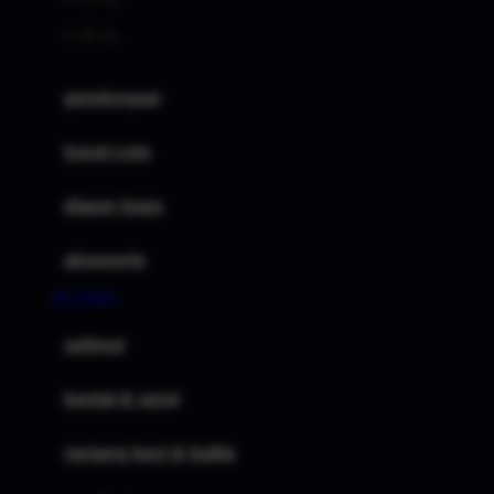
Felt So Sweet
0-36 Kg
Fisher Price
Flipper
gendongan
Friends Of Sally
travel cots
G
Gb
diaper bags
Geko
aksesoris
Graco
BO TOGEL
Gund
selimut
H
bantal & sprei
Habbie
Haenim
ranjang bayi & balita
Happy Horse