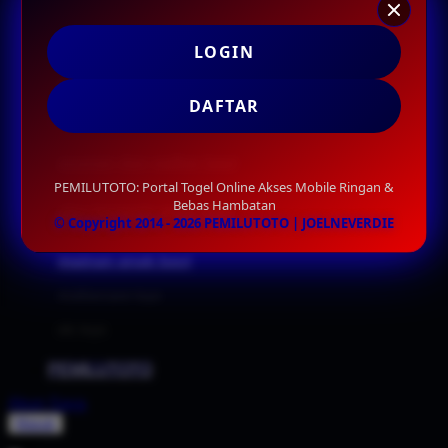
Moby
bak mandi
LOGIN
Momami
handuk
Mothercare
DAFTAR
TOGEL LOGIN
Mustela
My Buddy Tag
ayunan dan walker bayi
PEMILUTOTO: Portal Togel Online Akses Mobile Ringan &
My K
Bebas Hambatan
alas bermain anak bayi
© Copyright 2014 - 2026 PEMILUTOTO | JOELNEVERDIE
N
mainan anak bayi
Naif
mothercare toys
Nike
elc toys
Nordic Natural
PEMILUTOTO
Nuby
Akun Saya
Nuna
Masuk
Cari