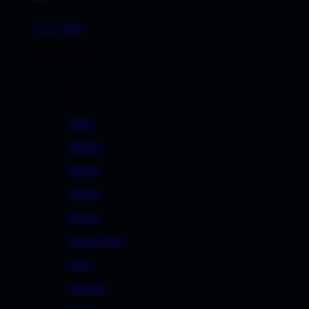
SITUS TOGEL
Brand A-Z
A
Addo
Adidas
Airfree
Alamii
Amara
Aqua Scale
Asics
Aveeno