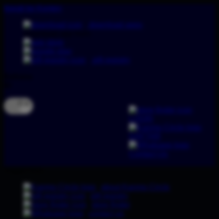
lewati ke Konten
download apps
download app from:
gift registry
Bahasa
ID
LOGIN
DAFTAR
Contact Us
Toggle Nav
about Kanmo Circle
gift registry
store finder
contact us