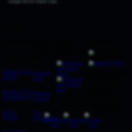
sangat lancar kapan saja.
Back to top
PEMILUTOTO
butuh
unduh
we accept
bantuan?
aplikasi
hubungi
PEMILUTOTO
kami
PEMILUTOTO
PEMILUTOTO
Direktorat Jenderal
hubungi
LOGIN
Perlindungan
kami
Konsumen dan
Tertib Niaga
PEMILUTOTO
bantuan
Kementerian
ALTERNATIF
dan faq
Perdagangan RI
ikuti kami di
WhatsApp: +62
media sosial
123 8888 8989
SITUS
021-
TOGEL
123456789
24 Hours