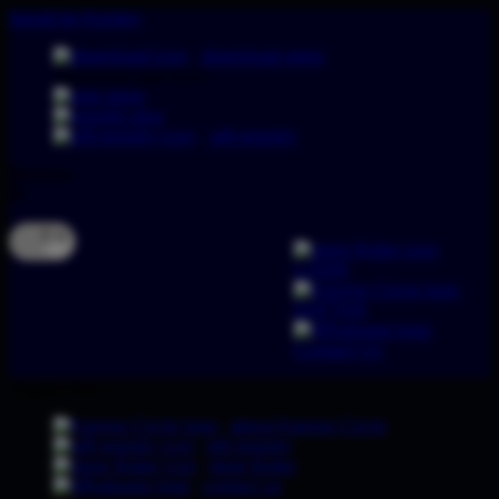
lewati ke Konten
download apps
download app from:
gift registry
Bahasa
ID
LOGIN
DAFTAR
Contact Us
Toggle Nav
about Kanmo Circle
gift registry
store finder
contact us