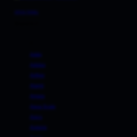
SITUS TOGEL
Brand A-Z
A
Addo
Adidas
Airfree
Alamii
Amara
Aqua Scale
Asics
Aveeno