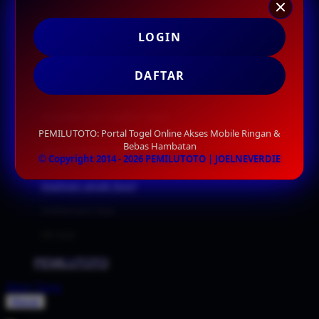
Moby
bak mandi
LOGIN
Momami
handuk
Mothercare
DAFTAR
TOGEL LOGIN
Mustela
My Buddy Tag
ayunan dan walker bayi
PEMILUTOTO: Portal Togel Online Akses Mobile Ringan &
My K
Bebas Hambatan
alas bermain anak bayi
© Copyright 2014 - 2026 PEMILUTOTO | JOELNEVERDIE
N
mainan anak bayi
Naif
mothercare toys
Nike
elc toys
Nordic Natural
PEMILUTOTO
Nuby
Akun Saya
Nuna
Masuk
Cari