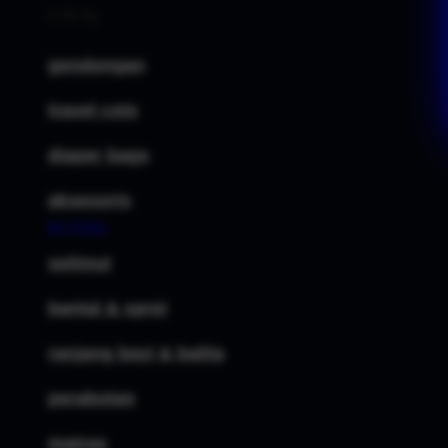
0-36 Kg
gendongan
travel cots
diaper bags
aksesoris
BO TOGEL
selimut
bantal & sprei
ranjang bayi & balita
perabotan
matras