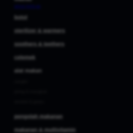
SITUS TOTO 4D
botol
sterilizer & warmers
soothers & teethers
celemek
alat makan
cangkir
piring & mangkuk
sendok & garpu
pengolah makanan
makanan & multivitamin