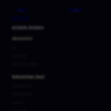
Asics
Aveeno
SITUS TOTO
produk terbaru
aksesoris
tas
kacamata
aksesoris rambut
kebutuhan bayi
pakaian tidur
set & terusan
piyama
bodysuits