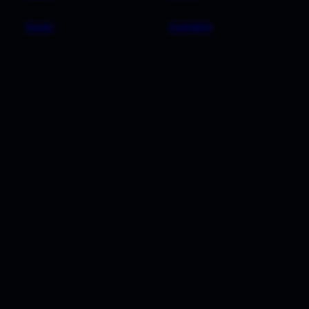
Awan
Azetabio