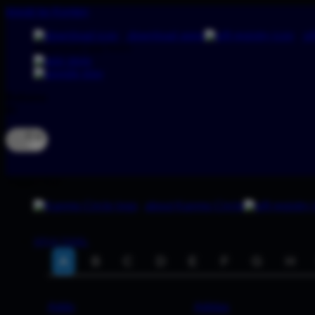
lewati ke Konten
download apps
gif
download app from:
Bahasa
ID
Toggle Nav
about Kanmo Circle
SITUS TOGEL
A
B
C
D
E
F
G
H
Addo
Adidas