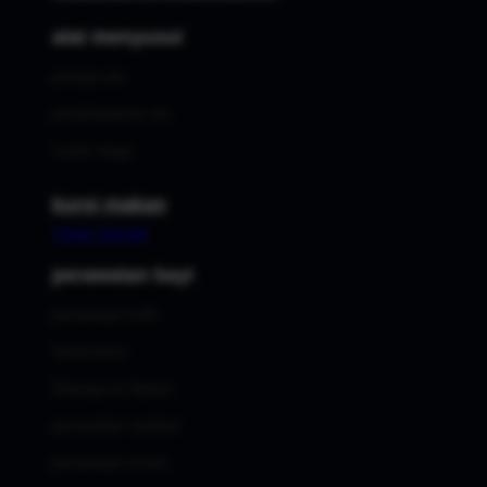
alat menyusui
pompa asi
penyimpanan asi
cooler bags
kursi makan
TOGEL ONLINE
perawatan bayi
perawatan kulit
Sunscreen
Shampo & Sabun
perawatan rambut
perawatan mulut