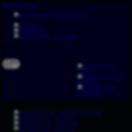
lewati ke Konten
download apps
download app from:
gift registry
Bahasa
ID
LOGIN
DAFTAR
Contact Us
Toggle Nav
about Kanmo Circle
gift registry
store finder
contact us