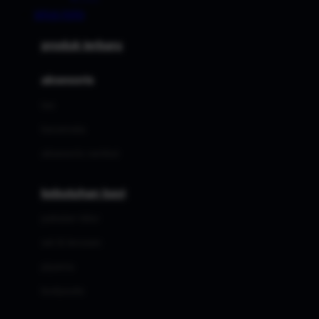
Awan
SITUS TOTO
Azetabio
produk terbaru
B
aksesoris
Baabaasheepz
tas
Babiators
kacamata
Baby Dove
aksesoris rambut
Baby Jogger
Baby Rovega
kebutuhan bayi
Babybee
pakaian tidur
Banana Boat
set & terusan
Banz
piyama
Barbie
bodysuits
Beaba