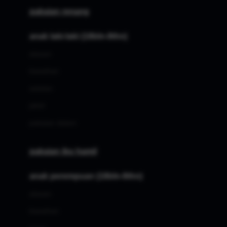
Buggygear
pakaian renang
Bumkins
anak laki-laki (18bln-8thn)
C
atasan
Cetaphil
bawahan
Chicco
setelan
Childlife
jaket
Clevamama
pakaian dalam
Cocolatte
Cottonseeds
pakaian ibu hamil
Cozy N Safe
anak perempuan (18bln-8thn)
Crane
atasan
Cybex
bawahan
D