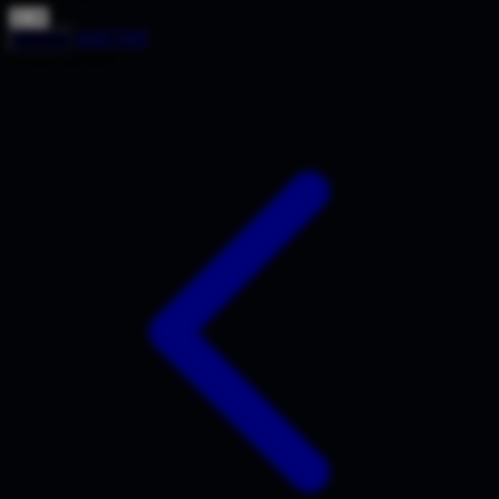
Squishmallows
DAFTAR
LOGIN
Starbooks
Share product:
Stick-O
Stokke
Sudocrem
Sumimo
Sunnylife
Sun-Staches
Swimava
T
Tommee Tippee
Trunki
Tutti Bambini