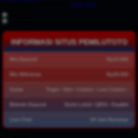
Use Installment Options from
.
Laarn more
Q
Available for :
home delivery
QV Baby
store pickup
R
INFORMASI SITUS PEMILUTOTO
Real Shades
Red Castle
Min Deposit
Rp10.000
Ribbon Madness
Min Withdraw
Rp25.000
S
Sebamed
Game
Togel • Slot • Casino • Live Casino •
Silver Cross
Metode Deposit
Bank Lokal • QRIS • Ewallet
Simply Idea
Skip Hop
Live Chat
24 Jam Nonstop
Spectra
choose qty