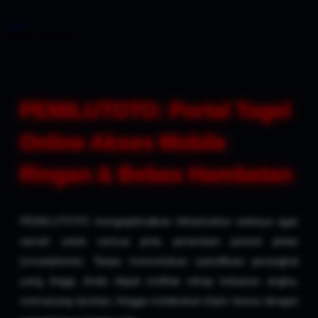
Share product:
PEMILUTOTO: Portal Togel
Online Akses Mobile
Ringan & Bebas Hambatan
PEMILUTOTO mengoptimalkan infrastruktur webnya agar
ramah untuk semua jenis peramban ponsel pintar
(smartphone). Tanpa memerlukan spesifikasi perangkat
yang tinggi, Anda dapat melihat rekap keluaran angka,
memasang taruhan, hingga melakukan klaim bonus dengan