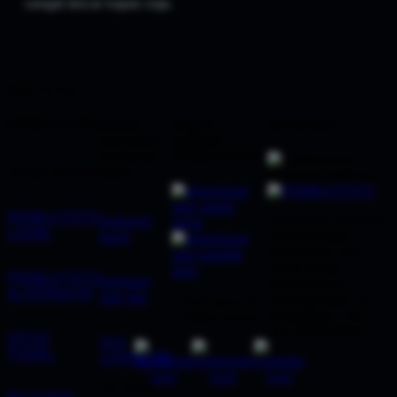
sangat lancar kapan saja.
Back to top
PEMILUTOTO
butuh
unduh
we accept
bantuan?
aplikasi
hubungi
PEMILUTOTO
kami
PEMILUTOTO
PEMILUTOTO
Direktorat Jenderal
hubungi
LOGIN
Perlindungan
kami
Konsumen dan
Tertib Niaga
PEMILUTOTO
bantuan
Kementerian
ALTERNATIF
dan faq
Perdagangan RI
ikuti kami di
WhatsApp: +62
media sosial
123 8888 8989
SITUS
021-
TOGEL
123456789
24 Hours