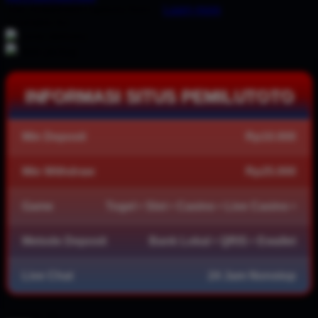
Use Installment Options from
.
Laarn more
Q
Available for :
home delivery
QV Baby
store pickup
R
INFORMASI SITUS PEMILUTOTO
Real Shades
Red Castle
Min Deposit
Rp10.000
Ribbon Madness
Min Withdraw
Rp25.000
S
Sebamed
Game
Togel • Slot • Casino • Live Casino •
Silver Cross
Metode Deposit
Bank Lokal • QRIS • Ewallet
Simply Idea
Skip Hop
Live Chat
24 Jam Nonstop
Spectra
choose qty