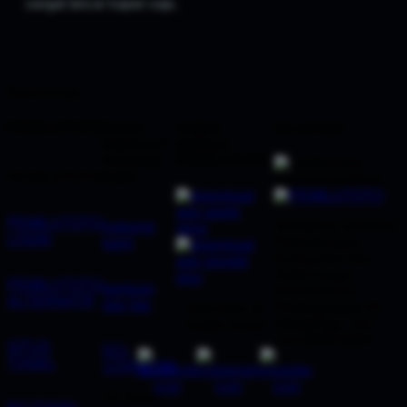
sangat lancar kapan saja.
Back to top
PEMILUTOTO
butuh
unduh
we accept
bantuan?
aplikasi
hubungi
PEMILUTOTO
kami
PEMILUTOTO
PEMILUTOTO
Direktorat Jenderal
hubungi
LOGIN
Perlindungan
kami
Konsumen dan
Tertib Niaga
PEMILUTOTO
bantuan
Kementerian
ALTERNATIF
dan faq
Perdagangan RI
ikuti kami di
WhatsApp: +62
media sosial
123 8888 8989
SITUS
021-
TOGEL
123456789
24 Hours