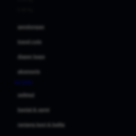
Felt So Sweet
0-36 Kg
Fisher Price
Flipper
gendongan
Friends Of Sally
travel cots
G
Gb
diaper bags
Geko
aksesoris
Graco
BO TOGEL
Gund
selimut
H
bantal & sprei
Habbie
Haenim
ranjang bayi & balita
Happy Horse