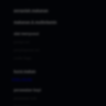
Joie
Joolz
pengolah makanan
Jujube
makanan & multivitamin
K
alat menyusui
Kiddycuts
pompa asi
Kumon
penyimpanan asi
L
cooler bags
Leapfrog
Leclerc
kursi makan
Lee Vierra
TOGEL ONLINE
Lillebaby
perawatan bayi
Little Bird Told Me
perawatan kulit
Little Miss Janis