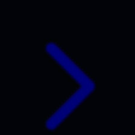
Twistshake
TY Toys
U
V
Veja
Vitaflow
Vtech
W
Waterland
Wellness
X