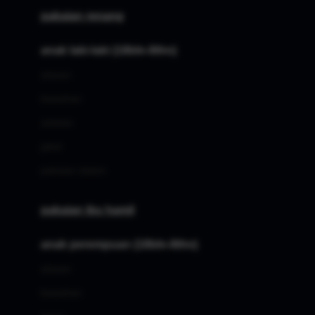
Buggygear
pakaian renang
Bumkins
anak laki-laki (18bln-8thn)
C
atasan
Cetaphil
bawahan
Chicco
setelan
Childlife
jaket
Clevamama
pakaian dalam
Cocolatte
Cottonseeds
pakaian ibu hamil
Cozy N Safe
anak perempuan (18bln-8thn)
Crane
atasan
Cybex
bawahan
D