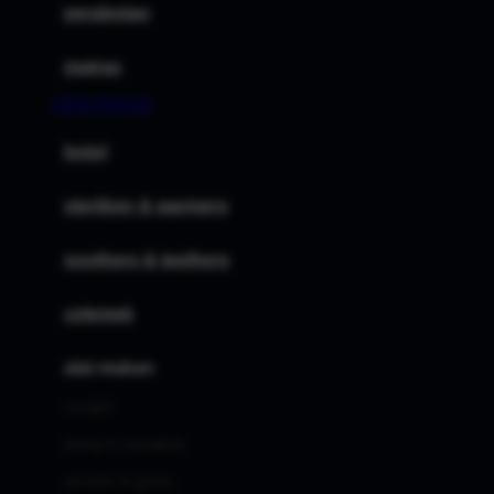
perabotan
Happy Tummy
Hauck
matras
Havaianas
SITUS TOTO 4D
Hegen
botol
Hot Wheels
sterilizer & warmers
Hybrid
I
soothers & teethers
Inlacta DHA
celemek
Interlac
alat makan
Ivenet
cangkir
J
piring & mangkuk
Jack N Jill
sendok & garpu