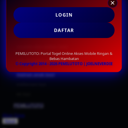
Moby
bak mandi
LOGIN
Momami
handuk
Mothercare
DAFTAR
TOGEL LOGIN
Mustela
My Buddy Tag
ayunan dan walker bayi
PEMILUTOTO: Portal Togel Online Akses Mobile Ringan &
My K
Bebas Hambatan
alas bermain anak bayi
© Copyright 2014 - 2026 PEMILUTOTO | JOELNEVERDIE
N
mainan anak bayi
Naif
mothercare toys
Nike
elc toys
Nordic Natural
PEMILUTOTO
Nuby
Akun Saya
Nuna
Masuk
Cari