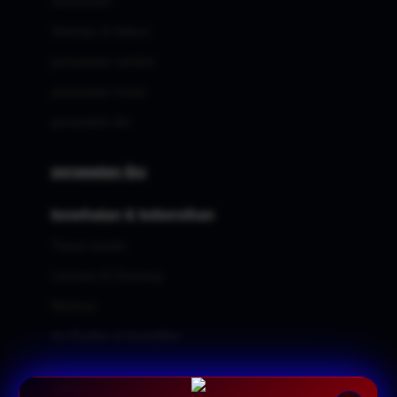
Sunscreen
London Taxi
Shampo & Sabun
Love To Dream
perawatan rambut
M
perawatan mulut
Magformers
perawatan diri
Mama's Choice
perawatan ibu
Mamas&Papas
Mamaway
kesehatan & kebersihan
Maxi Cosi
Tissue basah
Megabloks
Laundry & Cleaning
Micro
Medical
MiDeer
Air Purifier & Humidifier
Mimi & Lula
potty
Mini Monkey