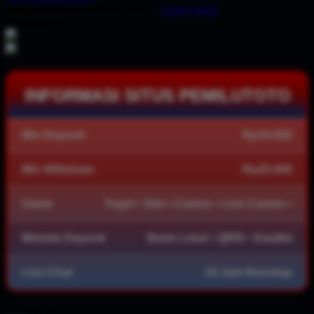
Use Installment Options from
.
Laarn more
Q
Available for :
home delivery
QV Baby
store pickup
R
INFORMASI SITUS PEMILUTOTO
Real Shades
Red Castle
Min Deposit
Rp10.000
Ribbon Madness
Min Withdraw
Rp25.000
S
Sebamed
Game
Togel • Slot • Casino • Live Casino •
Silver Cross
Metode Deposit
Bank Lokal • QRIS • Ewallet
Simply Idea
Skip Hop
Live Chat
24 Jam Nonstop
Spectra
choose qty