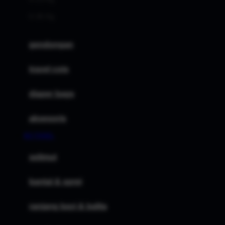
Felt So Sweet
0-36 Kg
Fisher Price
Flipper
gendongan
Friends Of Sally
travel cots
G
Gb
diaper bags
Geko
aksesoris
Graco
BO TOGEL
Gund
selimut
H
bantal & sprei
Habbie
Haenim
ranjang bayi & balita
Happy Horse