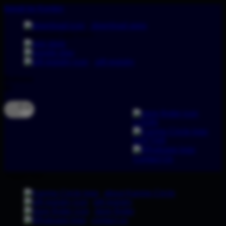
lewati ke Konten
download apps
download app from:
gift registry
Bahasa
ID
LOGIN
DAFTAR
Contact Us
Toggle Nav
about Kanmo Circle
gift registry
store finder
contact us