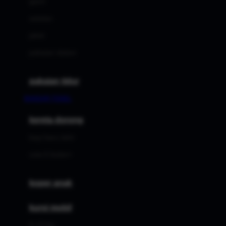
gaun
Dae Organics
setelan
Docare
jaket
Doona
pakaian dalam
Down To Earth
Drew
pakaian tidur
Dr. Brown's
BANDAR TOGEL
E
kereta dorong
ELC
bayi baru lahir
Ergobaby
usia 6 bulan+
Expert Care
koper anak
Ezyroller
kursi mobil
F
0-13 Kg