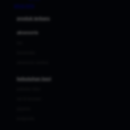
Awan
SITUS TOTO
Azetabio
produk terbaru
B
aksesoris
Baabaasheepz
tas
Babiators
kacamata
Baby Dove
aksesoris rambut
Baby Jogger
Baby Rovega
kebutuhan bayi
Babybee
pakaian tidur
Banana Boat
set & terusan
Banz
piyama
Barbie
bodysuits
Beaba