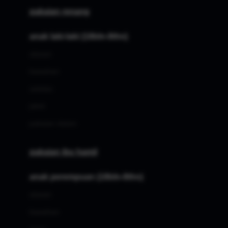
Buggygear
pakaian renang
Bumkins
anak laki-laki (18bln-8thn)
C
atasan
Cetaphil
bawahan
Chicco
setelan
Childlife
jaket
Clevamama
pakaian dalam
Cocolatte
Cottonseeds
pakaian ibu hamil
Cozy N Safe
anak perempuan (18bln-8thn)
Crane
atasan
Cybex
bawahan
D