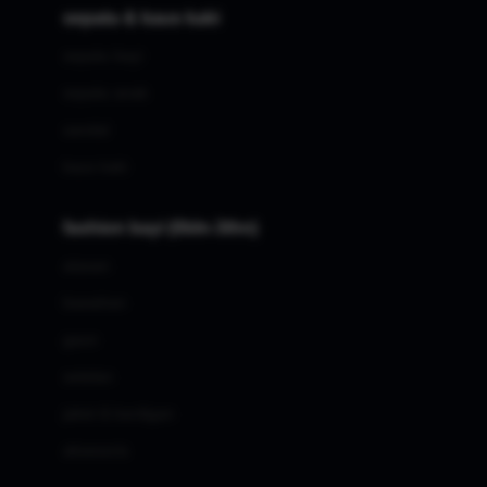
Beauty Barn
sepatu & kaus kaki
Bio Oil
sepatu bayi
Biolane
sepatu anak
Bite Fighters
sandal
Bizzi Growin
kaus kaki
Blackmores
fashion bayi (0bln-3thn)
Blooming Marvellous
atasan
Bonnels
bawahan
Bravado
gaun
Bruder
setelan
Brush Baby
jaket & kardigan
Buds Organics
aksesoris
Bugaboo