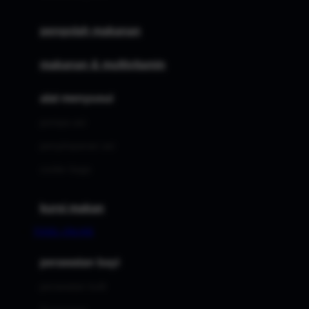
Joie
Joolz
pengolah makanan
Jujube
makanan & multivitamin
K
alat menyusui
Kiddycuts
pompa asi
Kumon
penyimpanan asi
L
cooler bags
Leapfrog
Leclerc
kursi makan
Lee Vierra
TOGEL ONLINE
Lillebaby
perawatan bayi
Little Bird Told Me
perawatan kulit
Little Miss Janis