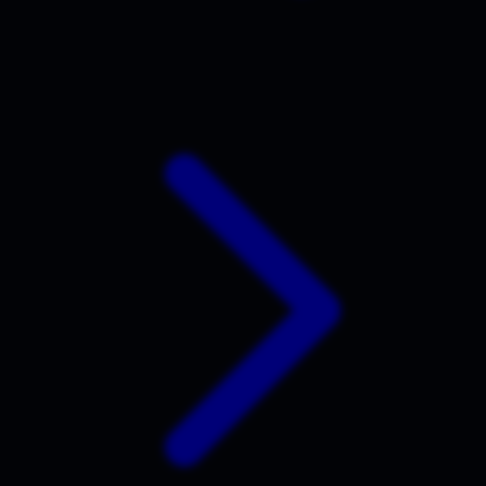
Twistshake
TY Toys
U
V
Veja
Vitaflow
Vtech
W
Waterland
Wellness
X