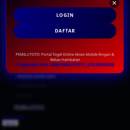
Moby
bak mandi
LOGIN
Momami
handuk
Mothercare
DAFTAR
TOGEL LOGIN
Mustela
My Buddy Tag
ayunan dan walker bayi
PEMILUTOTO: Portal Togel Online Akses Mobile Ringan &
My K
Bebas Hambatan
alas bermain anak bayi
© Copyright 2014 - 2026 PEMILUTOTO | JOELNEVERDIE
N
mainan anak bayi
Naif
mothercare toys
Nike
elc toys
Nordic Natural
PEMILUTOTO
Nuby
Akun Saya
Nuna
Masuk
Cari