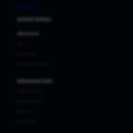
Awan
SITUS TOTO
Azetabio
produk terbaru
B
aksesoris
Baabaasheepz
tas
Babiators
kacamata
Baby Dove
aksesoris rambut
Baby Jogger
Baby Rovega
kebutuhan bayi
Babybee
pakaian tidur
Banana Boat
set & terusan
Banz
piyama
Barbie
bodysuits
Beaba