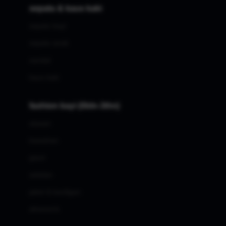
Beauty Barn
sepatu & kaus kaki
Bio Oil
sepatu bayi
Biolane
sepatu anak
Bite Fighters
sandal
Bizzi Growin
kaus kaki
Blackmores
fashion bayi (0bln-3thn)
Blooming Marvellous
atasan
Bonnels
bawahan
Bravado
gaun
Bruder
setelan
Brush Baby
jaket & kardigan
Buds Organics
aksesoris
Bugaboo