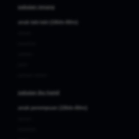
Buggygear
pakaian renang
Bumkins
anak laki-laki (18bln-8thn)
C
atasan
Cetaphil
bawahan
Chicco
setelan
Childlife
jaket
Clevamama
pakaian dalam
Cocolatte
Cottonseeds
pakaian ibu hamil
Cozy N Safe
anak perempuan (18bln-8thn)
Crane
atasan
Cybex
bawahan
D