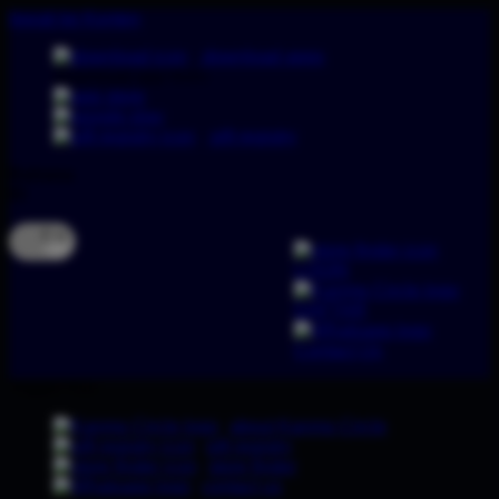
lewati ke Konten
download apps
download app from:
gift registry
Bahasa
ID
LOGIN
DAFTAR
Contact Us
Toggle Nav
about Kanmo Circle
gift registry
store finder
contact us