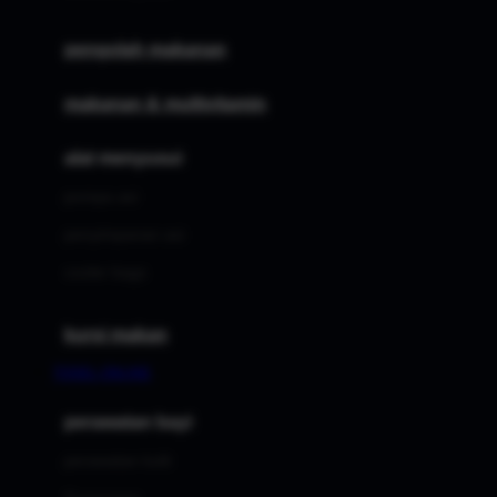
Joie
Joolz
pengolah makanan
Jujube
makanan & multivitamin
K
alat menyusui
Kiddycuts
pompa asi
Kumon
penyimpanan asi
L
cooler bags
Leapfrog
Leclerc
kursi makan
Lee Vierra
TOGEL ONLINE
Lillebaby
perawatan bayi
Little Bird Told Me
perawatan kulit
Little Miss Janis