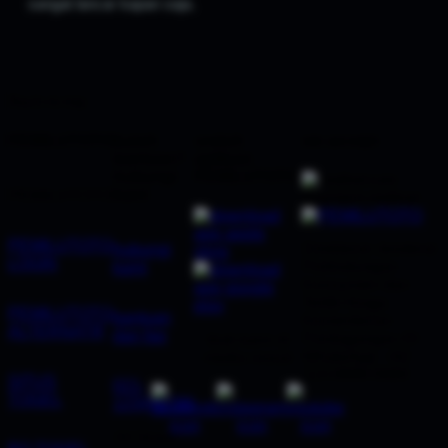
sangat lancar kapan saja.
Back to top
PEMILUTOTO
butuh
unduh
we accept
bantuan?
aplikasi
hubungi
PEMILUTOTO
kami
PEMILUTOTO
PEMILUTOTO
Direktorat Jenderal
hubungi
LOGIN
Perlindungan
kami
Konsumen dan
Tertib Niaga
PEMILUTOTO
bantuan
Kementerian
ALTERNATIF
dan faq
Perdagangan RI
ikuti kami di
WhatsApp: +62
media sosial
123 8888 8989
SITUS
021-
TOGEL
123456789
24 Hours