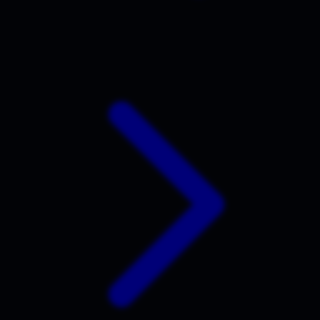
Twistshake
TY Toys
U
V
Veja
Vitaflow
Vtech
W
Waterland
Wellness
X