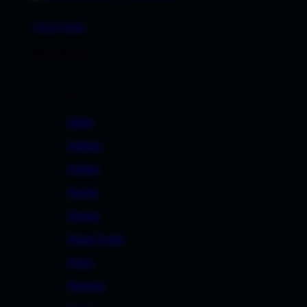
SITUS TOGEL
Brand A-Z
A
Addo
Adidas
Airfree
Alamii
Amara
Aqua Scale
Asics
Aveeno