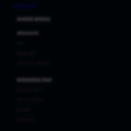
Awan
SITUS TOTO
Azetabio
produk terbaru
B
aksesoris
Baabaasheepz
tas
Babiators
kacamata
Baby Dove
aksesoris rambut
Baby Jogger
Baby Rovega
kebutuhan bayi
Babybee
pakaian tidur
Banana Boat
set & terusan
Banz
piyama
Barbie
bodysuits
Beaba