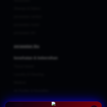
Sunscreen
London Taxi
Shampo & Sabun
Love To Dream
perawatan rambut
M
perawatan mulut
Magformers
perawatan diri
Mama's Choice
perawatan ibu
Mamas&Papas
Mamaway
kesehatan & kebersihan
Maxi Cosi
Tissue basah
Megabloks
Laundry & Cleaning
Micro
Medical
MiDeer
Air Purifier & Humidifier
Mimi & Lula
potty
Mini Monkey