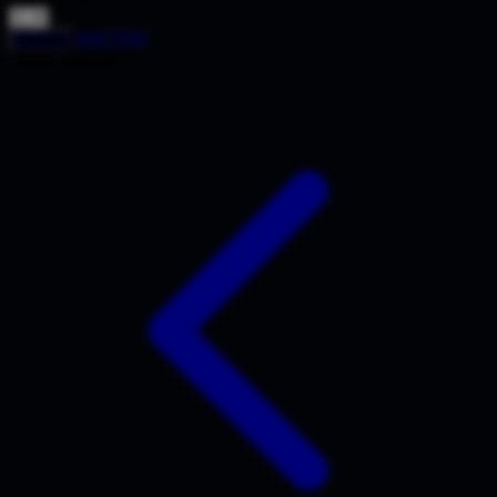
Squishmallows
DAFTAR
LOGIN
Starbooks
Share product:
Stick-O
Stokke
Sudocrem
Sumimo
Sunnylife
Sun-Staches
Swimava
T
Tommee Tippee
Trunki
Tutti Bambini