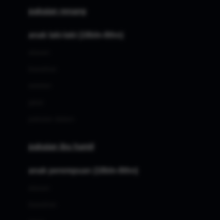
Buggygear
pakaian renang
Bumkins
anak laki-laki (18bln-8thn)
C
atasan
Cetaphil
bawahan
Chicco
setelan
Childlife
jaket
Clevamama
pakaian dalam
Cocolatte
Cottonseeds
pakaian ibu hamil
Cozy N Safe
anak perempuan (18bln-8thn)
Crane
atasan
Cybex
bawahan
D