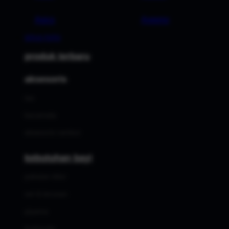
Asics
Aveeno
SITUS TOTO
produk terbaru
aksesoris
tas
kacamata
aksesoris rambut
kebutuhan bayi
pakaian tidur
set & terusan
piyama
bodysuits