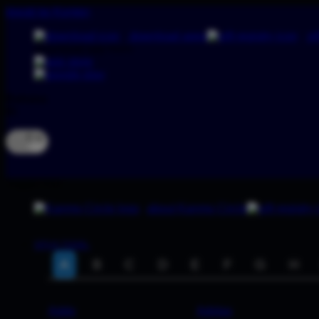
lewati ke Konten
download apps
gif
download app from:
Bahasa
ID
Toggle Nav
about Kanmo Circle
SITUS TOGEL
A
B
C
D
E
F
G
H
Addo
Adidas