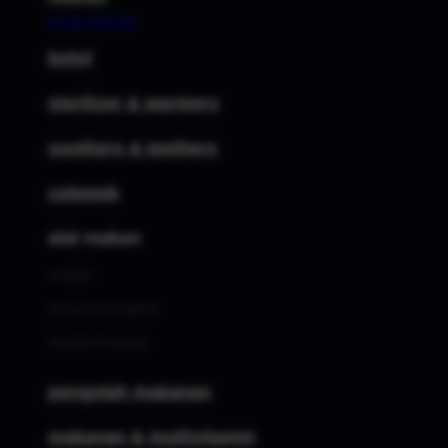
SITUS TOTO 4D
botol
sterilizer & warmers
soothers & teethers
celemek
alat makan
cangkir
piring & mangkuk
sendok & garpu
pengolah makanan
makanan & multivitamin