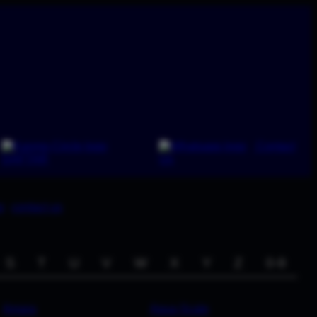
Contact
DAFTAR
Us
contact us
S
T
U
V
W
X
Y
Z
0-9
Amara
Aqua Scale