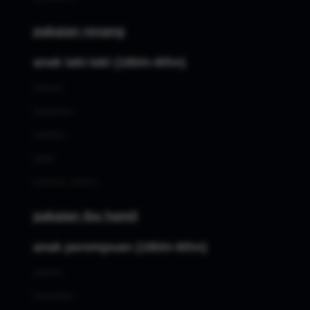
pakaian renang
anak laki-laki (18bln-8thn)
atasan
bawahan
setelan
jaket
pakaian dalam
pakaian ibu hamil
anak perempuan (18bln-8thn)
atasan
bawahan