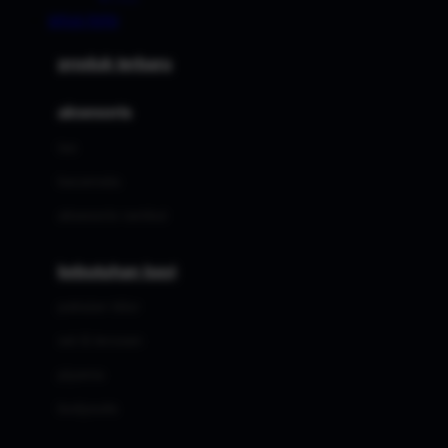
Awan
SITUS TOTO
Azetabio
produk terbaru
B
aksesoris
Baabaasheepz
tas
Babiators
kacamata
Baby Dove
aksesoris rambut
Baby Jogger
Baby Rovega
kebutuhan bayi
Babybee
pakaian tidur
Banana Boat
set & terusan
Banz
piyama
Barbie
bodysuits
Beaba