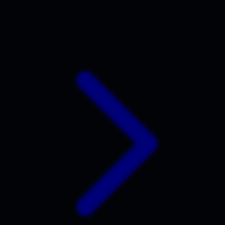
Twistshake
TY Toys
U
V
Veja
Vitaflow
Vtech
W
Waterland
Wellness
X