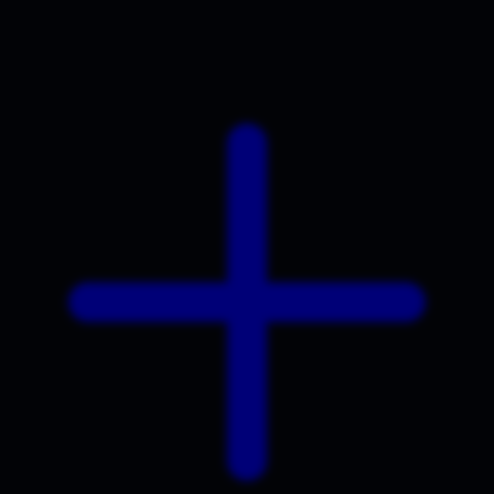
Xootz
Y
Yamatoya
Z
Zaxy
Zoggs
0-9
4Moms
59S