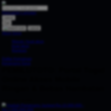
O
Oh Ma Grain
Pencarian Lanjutan
cancel
Okiedog
Cari
cancel
P
Akun Saya
Peachy
Masuk / buat akun
buat akun
Phil & Ted's
Bantuan
Philips Avent
Daftar Keinginan
Pigeon
Keranjang Saya
PEMILUTOTO: Portal Togel
Playgro
Online Akses Mobile
Poled Global
Ringan & Bebas Hambatan
Ponycycle
Puma
Serendah
10.000
Pureats
Hadiah Pemenang Jackpot
Rp.10.000.000
-
Rp.1.000.000.000