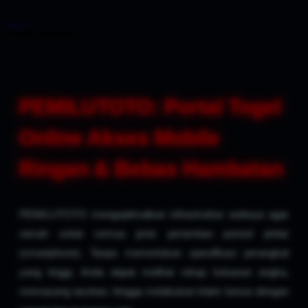
Share product:
PEMILUTOTO: Portal Togel
Online Akses Mobile
Ringan & Bebas Hambatan
PEMILUTOTO mengoptimalkan infrastruktur webnya agar
ramah untuk semua jenis peramban ponsel pintar
(smartphone). Tanpa memerlukan spesifikasi perangkat
yang tinggi, Anda dapat melihat rekap keluaran angka,
memasang taruhan, hingga melakukan klaim bonus dengan