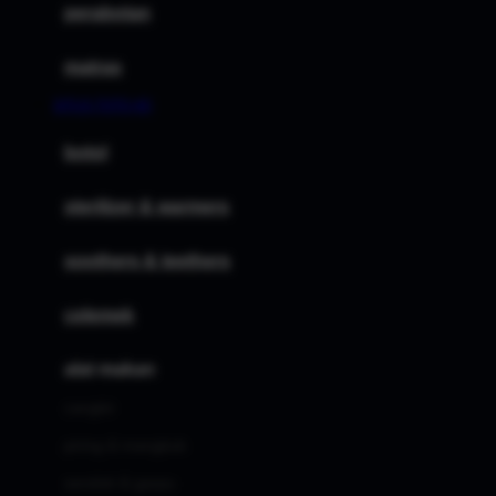
perabotan
Happy Tummy
Hauck
matras
Havaianas
SITUS TOTO 4D
Hegen
botol
Hot Wheels
sterilizer & warmers
Hybrid
I
soothers & teethers
Inlacta DHA
celemek
Interlac
alat makan
Ivenet
cangkir
J
piring & mangkuk
Jack N Jill
sendok & garpu