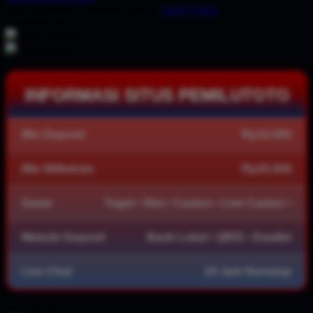
Use Installment Options from
.
Laarn more
Q
Available for :
home delivery
QV Baby
store pickup
R
INFORMASI SITUS PEMILUTOTO
Real Shades
Red Castle
Min Deposit
Rp10.000
Ribbon Madness
Min Withdraw
Rp25.000
S
Sebamed
Game
Togel • Slot • Casino • Live Casino •
Silver Cross
Metode Deposit
Bank Lokal • QRIS • Ewallet
Simply Idea
Skip Hop
Live Chat
24 Jam Nonstop
Spectra
choose qty