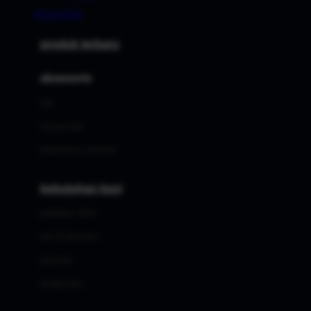
Awan
SITUS TOTO
Azetabio
produk terbaru
B
aksesoris
Baabaasheepz
tas
Babiators
kacamata
Baby Dove
aksesoris rambut
Baby Jogger
Baby Rovega
kebutuhan bayi
Babybee
pakaian tidur
Banana Boat
set & terusan
Banz
piyama
Barbie
bodysuits
Beaba