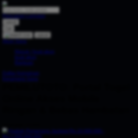
O
Oh Ma Grain
Pencarian Lanjutan
cancel
Okiedog
Cari
cancel
P
Akun Saya
Peachy
Masuk / buat akun
buat akun
Phil & Ted's
Bantuan
Philips Avent
Daftar Keinginan
Pigeon
Keranjang Saya
PEMILUTOTO: Portal Togel
Playgro
Online Akses Mobile
Poled Global
Ringan & Bebas Hambatan
Ponycycle
Puma
Serendah
10.000
Pureats
Hadiah Pemenang Jackpot
Rp.10.000.000
-
Rp.1.000.000.000