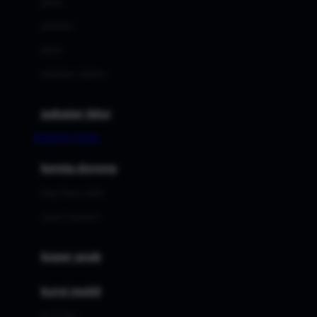
gaun
Dae Organics
setelan
Docare
jaket
Doona
pakaian dalam
Down To Earth
Drew
pakaian tidur
Dr. Brown's
BANDAR TOGEL
E
kereta dorong
ELC
bayi baru lahir
Ergobaby
usia 6 bulan+
Expert Care
koper anak
Ezyroller
kursi mobil
F
0-13 Kg