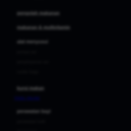
Joie
Joolz
pengolah makanan
Jujube
makanan & multivitamin
K
alat menyusui
Kiddycuts
pompa asi
Kumon
penyimpanan asi
L
cooler bags
Leapfrog
Leclerc
kursi makan
Lee Vierra
TOGEL ONLINE
Lillebaby
perawatan bayi
Little Bird Told Me
perawatan kulit
Little Miss Janis