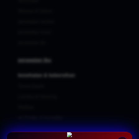
Sunscreen
London Taxi
Shampo & Sabun
Love To Dream
perawatan rambut
M
perawatan mulut
Magformers
perawatan diri
Mama's Choice
perawatan ibu
Mamas&Papas
Mamaway
kesehatan & kebersihan
Maxi Cosi
Tissue basah
Megabloks
Laundry & Cleaning
Micro
Medical
MiDeer
Air Purifier & Humidifier
Mimi & Lula
potty
Mini Monkey