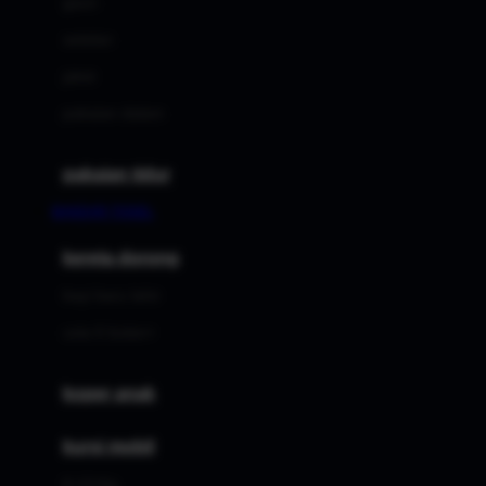
gaun
Dae Organics
setelan
Docare
jaket
Doona
pakaian dalam
Down To Earth
Drew
pakaian tidur
Dr. Brown's
BANDAR TOGEL
E
kereta dorong
ELC
bayi baru lahir
Ergobaby
usia 6 bulan+
Expert Care
koper anak
Ezyroller
kursi mobil
F
0-13 Kg