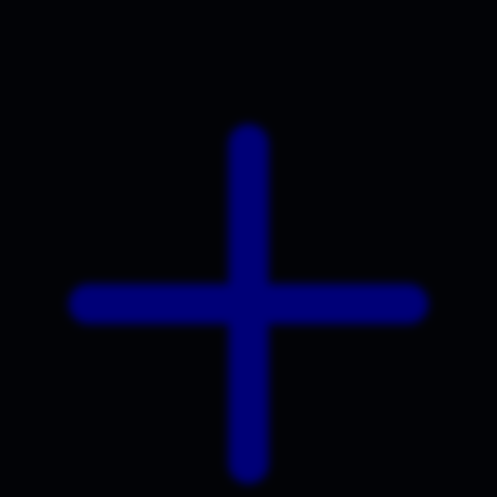
Xootz
Y
Yamatoya
Z
Zaxy
Zoggs
0-9
4Moms
59S