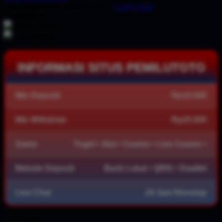
Use Installment Options from
.
Laarn more
Q
Available for :
home delivery
QV Baby
store pickup
R
INFORMASI SITUS PEMILUTOTO
Real Shades
Red Castle
Min Deposit
Rp10.000
Ribbon Madness
Min Withdraw
Rp25.000
S
Sebamed
Game
Togel • Slot • Casino • Live Casino •
Silver Cross
Metode Deposit
Bank Lokal • QRIS • Ewallet
Simply Idea
Skip Hop
Live Chat
24 Jam Nonstop
Spectra
choose qty