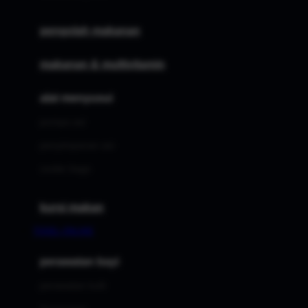
Joie
Joolz
pengolah makanan
Jujube
makanan & multivitamin
K
alat menyusui
Kiddycuts
pompa asi
Kumon
penyimpanan asi
L
cooler bags
Leapfrog
Leclerc
kursi makan
Lee Vierra
TOGEL ONLINE
Lillebaby
perawatan bayi
Little Bird Told Me
perawatan kulit
Little Miss Janis