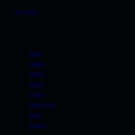
SITUS TOGEL
Brand A-Z
A
Addo
Adidas
Airfree
Alamii
Amara
Aqua Scale
Asics
Aveeno