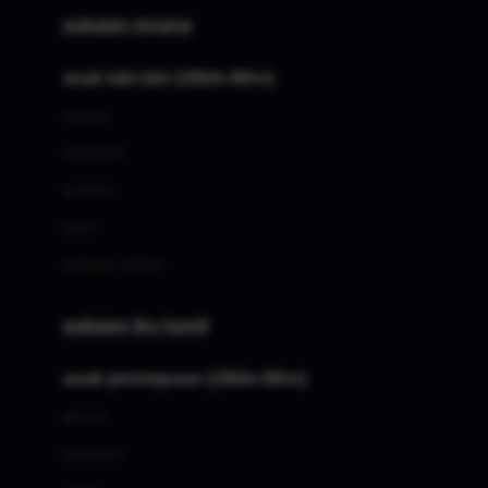
Buggygear
pakaian renang
Bumkins
anak laki-laki (18bln-8thn)
C
atasan
Cetaphil
bawahan
Chicco
setelan
Childlife
jaket
Clevamama
pakaian dalam
Cocolatte
Cottonseeds
pakaian ibu hamil
Cozy N Safe
anak perempuan (18bln-8thn)
Crane
atasan
Cybex
bawahan
D