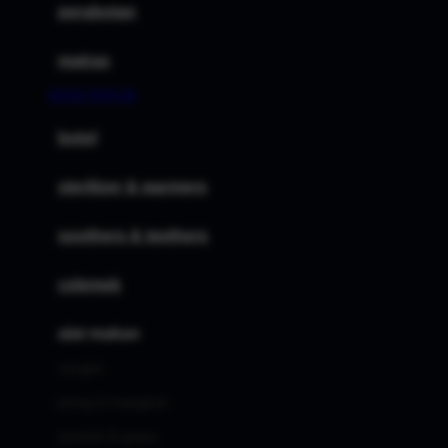
perabotan
Happy Tummy
Hauck
matras
Havaianas
SITUS TOTO 4D
Hegen
botol
Hot Wheels
sterilizer & warmers
Hybrid
I
soothers & teethers
Inlacta DHA
celemek
Interlac
alat makan
Ivenet
cangkir
J
piring & mangkuk
Jack N Jill
sendok & garpu