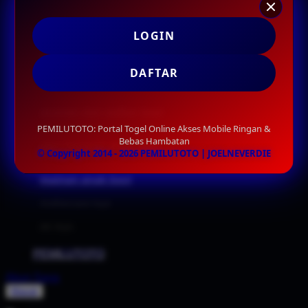
Moby
bak mandi
LOGIN
Momami
handuk
Mothercare
DAFTAR
TOGEL LOGIN
Mustela
My Buddy Tag
ayunan dan walker bayi
PEMILUTOTO: Portal Togel Online Akses Mobile Ringan &
My K
Bebas Hambatan
alas bermain anak bayi
© Copyright 2014 - 2026 PEMILUTOTO | JOELNEVERDIE
N
mainan anak bayi
Naif
mothercare toys
Nike
elc toys
Nordic Natural
PEMILUTOTO
Nuby
Akun Saya
Nuna
Masuk
Cari