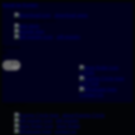
lewati ke Konten
download apps
download app from:
gift registry
Bahasa
ID
LOGIN
DAFTAR
Contact Us
Toggle Nav
about Kanmo Circle
gift registry
store finder
contact us