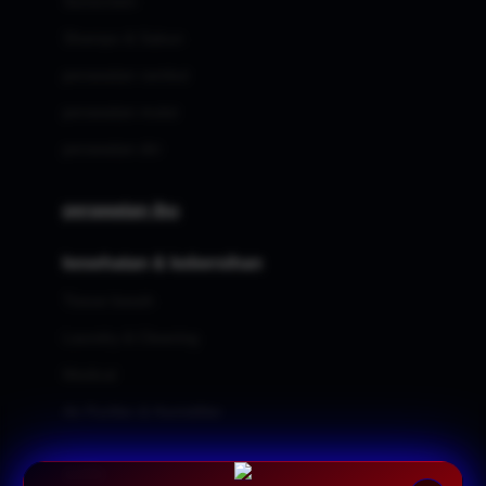
Sunscreen
London Taxi
Shampo & Sabun
Love To Dream
perawatan rambut
M
perawatan mulut
Magformers
perawatan diri
Mama's Choice
perawatan ibu
Mamas&Papas
Mamaway
kesehatan & kebersihan
Maxi Cosi
Tissue basah
Megabloks
Laundry & Cleaning
Micro
Medical
MiDeer
Air Purifier & Humidifier
Mimi & Lula
potty
Mini Monkey