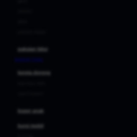
gaun
Dae Organics
setelan
Docare
jaket
Doona
pakaian dalam
Down To Earth
Drew
pakaian tidur
Dr. Brown's
BANDAR TOGEL
E
kereta dorong
ELC
bayi baru lahir
Ergobaby
usia 6 bulan+
Expert Care
koper anak
Ezyroller
kursi mobil
F
0-13 Kg