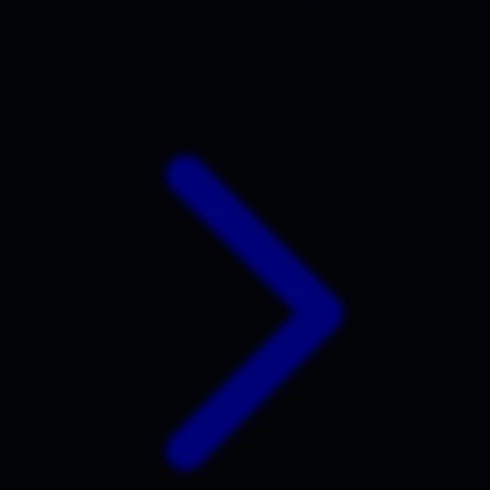
Twistshake
TY Toys
U
V
Veja
Vitaflow
Vtech
W
Waterland
Wellness
X