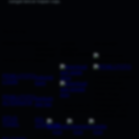
sangat lancar kapan saja.
Back to top
PEMILUTOTO
butuh
unduh
we accept
bantuan?
aplikasi
hubungi
PEMILUTOTO
kami
PEMILUTOTO
PEMILUTOTO
Direktorat Jenderal
hubungi
LOGIN
Perlindungan
kami
Konsumen dan
Tertib Niaga
PEMILUTOTO
bantuan
Kementerian
ALTERNATIF
dan faq
Perdagangan RI
ikuti kami di
WhatsApp: +62
media sosial
123 8888 8989
SITUS
021-
TOGEL
123456789
24 Hours