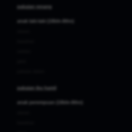
Buggygear
pakaian renang
Bumkins
anak laki-laki (18bln-8thn)
C
atasan
Cetaphil
bawahan
Chicco
setelan
Childlife
jaket
Clevamama
pakaian dalam
Cocolatte
Cottonseeds
pakaian ibu hamil
Cozy N Safe
anak perempuan (18bln-8thn)
Crane
atasan
Cybex
bawahan
D