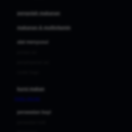
Joie
Joolz
pengolah makanan
Jujube
makanan & multivitamin
K
alat menyusui
Kiddycuts
pompa asi
Kumon
penyimpanan asi
L
cooler bags
Leapfrog
Leclerc
kursi makan
Lee Vierra
TOGEL ONLINE
Lillebaby
perawatan bayi
Little Bird Told Me
perawatan kulit
Little Miss Janis