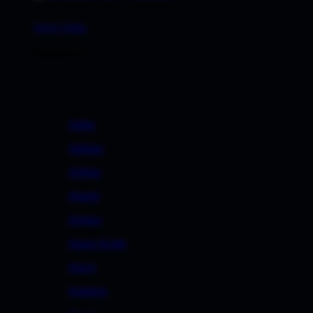
SITUS TOGEL
Brand A-Z
A
Addo
Adidas
Airfree
Alamii
Amara
Aqua Scale
Asics
Aveeno