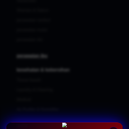
Sunscreen
London Taxi
Shampo & Sabun
Love To Dream
perawatan rambut
M
perawatan mulut
Magformers
perawatan diri
Mama's Choice
perawatan ibu
Mamas&Papas
Mamaway
kesehatan & kebersihan
Maxi Cosi
Tissue basah
Megabloks
Laundry & Cleaning
Micro
Medical
MiDeer
Air Purifier & Humidifier
Mimi & Lula
potty
Mini Monkey