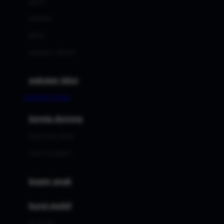
gaun
Dae Organics
setelan
Docare
jaket
Doona
pakaian dalam
Down To Earth
Drew
pakaian tidur
Dr. Brown's
BANDAR TOGEL
E
kereta dorong
ELC
bayi baru lahir
Ergobaby
usia 6 bulan+
Expert Care
koper anak
Ezyroller
kursi mobil
F
0-13 Kg