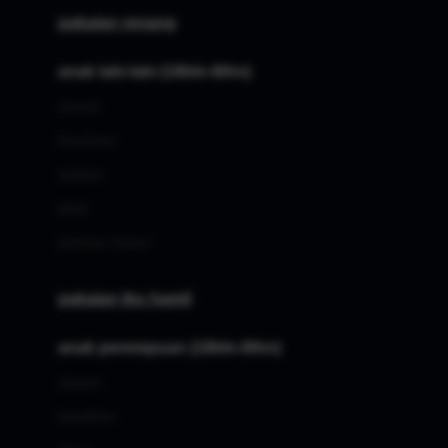
Buggygear
pakaian renang
Bumkins
anak laki-laki (18bln-8thn)
C
atasan
Cetaphil
bawahan
Chicco
setelan
Childlife
jaket
Clevamama
pakaian dalam
Cocolatte
Cottonseeds
pakaian ibu hamil
Cozy N Safe
anak perempuan (18bln-8thn)
Crane
atasan
Cybex
bawahan
D