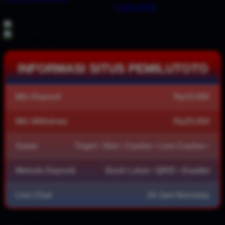
Use Installment Options from
.
Laarn more
Q
Available for :
home delivery
QV Baby
store pickup
R
INFORMASI SITUS PEMILUTOTO
Real Shades
Red Castle
Min Deposit
Rp10.000
Ribbon Madness
Min Withdraw
Rp25.000
S
Sebamed
Game
Togel • Slot • Casino • Live Casino •
Silver Cross
Metode Deposit
Bank Lokal • QRIS • Ewallet
Simply Idea
Skip Hop
Live Chat
24 Jam Nonstop
Spectra
choose qty