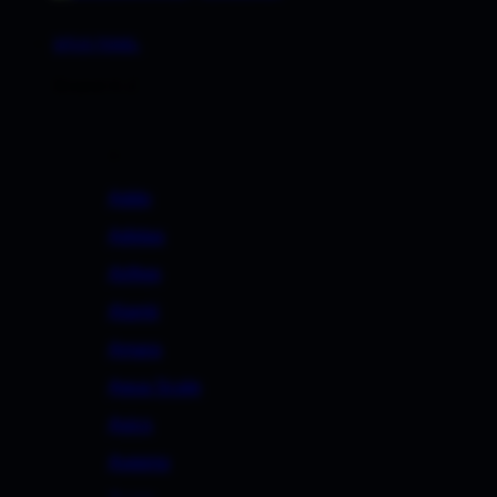
SITUS TOGEL
Brand A-Z
A
Addo
Adidas
Airfree
Alamii
Amara
Aqua Scale
Asics
Aveeno