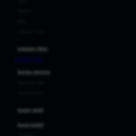
gaun
Dae Organics
setelan
Docare
jaket
Doona
pakaian dalam
Down To Earth
Drew
pakaian tidur
Dr. Brown's
BANDAR TOGEL
E
kereta dorong
ELC
bayi baru lahir
Ergobaby
usia 6 bulan+
Expert Care
koper anak
Ezyroller
kursi mobil
F
0-13 Kg