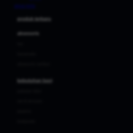
Awan
SITUS TOTO
Azetabio
produk terbaru
B
aksesoris
Baabaasheepz
tas
Babiators
kacamata
Baby Dove
aksesoris rambut
Baby Jogger
Baby Rovega
kebutuhan bayi
Babybee
pakaian tidur
Banana Boat
set & terusan
Banz
piyama
Barbie
bodysuits
Beaba