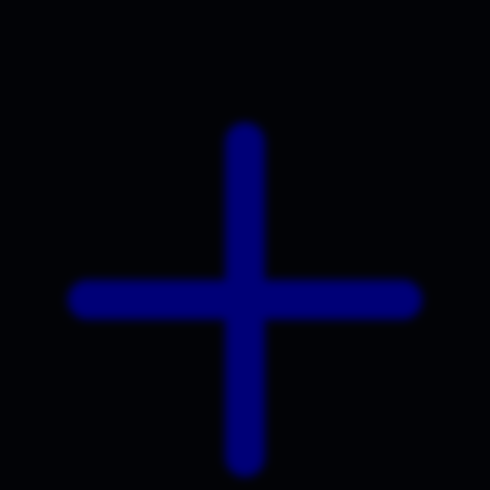
Xootz
Y
Yamatoya
Z
Zaxy
Zoggs
0-9
4Moms
59S