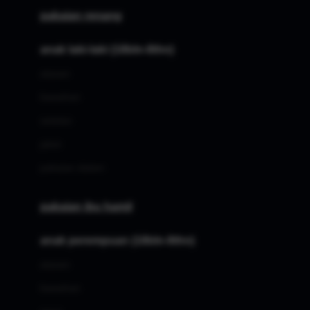
Buggygear
pakaian renang
Bumkins
anak laki-laki (18bln-8thn)
C
atasan
Cetaphil
bawahan
Chicco
setelan
Childlife
jaket
Clevamama
pakaian dalam
Cocolatte
Cottonseeds
pakaian ibu hamil
Cozy N Safe
anak perempuan (18bln-8thn)
Crane
atasan
Cybex
bawahan
D