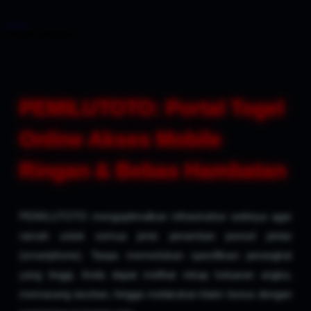
Share product:
PEMILUTOTO: Portal Togel
Online Akses Mobile
Ringan & Bebas Hambatan
PEMILUTOTO mengoptimalkan infrastruktur webnya agar
ramah untuk semua jenis peramban ponsel pintar
(smartphone). Tanpa memerlukan spesifikasi perangkat
yang tinggi, Anda dapat melihat rekap keluaran angka,
memasang taruhan, hingga melakukan klaim bonus dengan