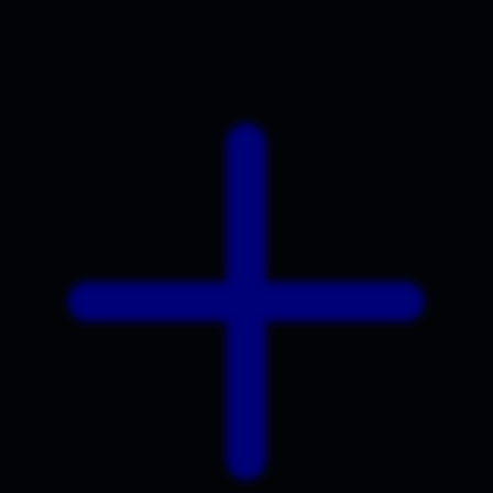
Xootz
Y
Yamatoya
Z
Zaxy
Zoggs
0-9
4Moms
59S