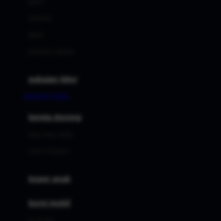
gaun
Dae Organics
setelan
Docare
jaket
Doona
pakaian dalam
Down To Earth
Drew
pakaian tidur
Dr. Brown's
BANDAR TOGEL
E
kereta dorong
ELC
bayi baru lahir
Ergobaby
usia 6 bulan+
Expert Care
koper anak
Ezyroller
kursi mobil
F
0-13 Kg