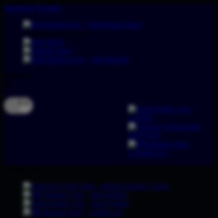
lewati ke Konten
download apps
download app from:
gift registry
Bahasa
ID
LOGIN
DAFTAR
Contact Us
Toggle Nav
about Kanmo Circle
gift registry
store finder
contact us