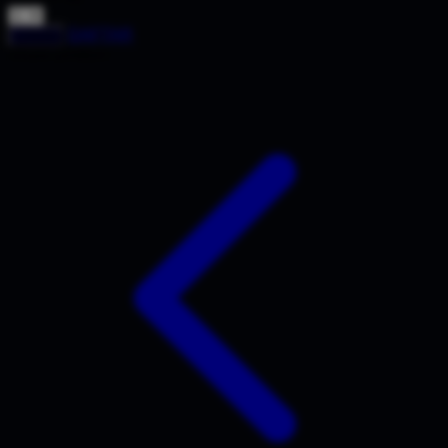
Squishmallows
DAFTAR
LOGIN
Starbooks
Share product:
Stick-O
Stokke
Sudocrem
Sumimo
Sunnylife
Sun-Staches
Swimava
T
Tommee Tippee
Trunki
Tutti Bambini