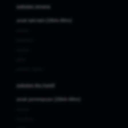
Buggygear
pakaian renang
Bumkins
anak laki-laki (18bln-8thn)
C
atasan
Cetaphil
bawahan
Chicco
setelan
Childlife
jaket
Clevamama
pakaian dalam
Cocolatte
Cottonseeds
pakaian ibu hamil
Cozy N Safe
anak perempuan (18bln-8thn)
Crane
atasan
Cybex
bawahan
D