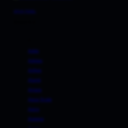
SITUS TOGEL
Brand A-Z
A
Addo
Adidas
Airfree
Alamii
Amara
Aqua Scale
Asics
Aveeno