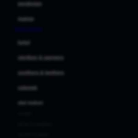
perabotan
Happy Tummy
Hauck
matras
Havaianas
SITUS TOTO 4D
Hegen
botol
Hot Wheels
sterilizer & warmers
Hybrid
I
soothers & teethers
Inlacta DHA
celemek
Interlac
alat makan
Ivenet
cangkir
J
piring & mangkuk
Jack N Jill
sendok & garpu