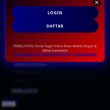
Moby
bak mandi
LOGIN
Momami
handuk
Mothercare
DAFTAR
TOGEL LOGIN
Mustela
My Buddy Tag
ayunan dan walker bayi
PEMILUTOTO: Portal Togel Online Akses Mobile Ringan &
My K
Bebas Hambatan
alas bermain anak bayi
© Copyright 2014 - 2026 PEMILUTOTO | JOELNEVERDIE
N
mainan anak bayi
Naif
mothercare toys
Nike
elc toys
Nordic Natural
PEMILUTOTO
Nuby
Akun Saya
Nuna
Masuk
Cari