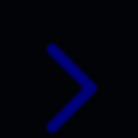
Twistshake
TY Toys
U
V
Veja
Vitaflow
Vtech
W
Waterland
Wellness
X