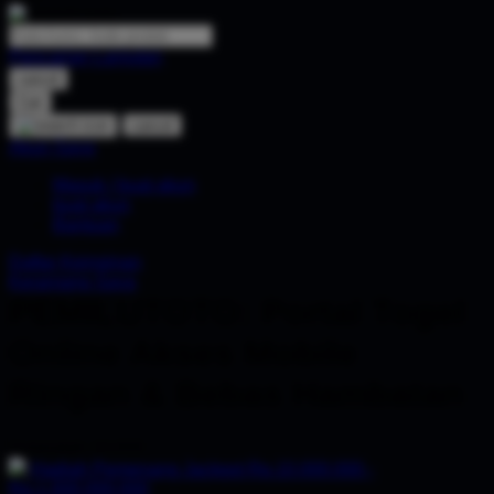
O
Oh Ma Grain
Pencarian Lanjutan
cancel
Okiedog
Cari
cancel
P
Akun Saya
Peachy
Masuk / buat akun
buat akun
Phil & Ted's
Bantuan
Philips Avent
Daftar Keinginan
Pigeon
Keranjang Saya
PEMILUTOTO: Portal Togel
Playgro
Online Akses Mobile
Poled Global
Ringan & Bebas Hambatan
Ponycycle
Puma
Serendah
10.000
Pureats
Hadiah Pemenang Jackpot
Rp.10.000.000
-
Rp.1.000.000.000