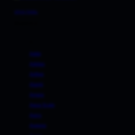
SITUS TOGEL
Brand A-Z
A
Addo
Adidas
Airfree
Alamii
Amara
Aqua Scale
Asics
Aveeno