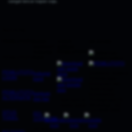
sangat lancar kapan saja.
Back to top
PEMILUTOTO
butuh
unduh
we accept
bantuan?
aplikasi
hubungi
PEMILUTOTO
kami
PEMILUTOTO
PEMILUTOTO
Direktorat Jenderal
hubungi
LOGIN
Perlindungan
kami
Konsumen dan
Tertib Niaga
PEMILUTOTO
bantuan
Kementerian
ALTERNATIF
dan faq
Perdagangan RI
ikuti kami di
WhatsApp: +62
media sosial
123 8888 8989
SITUS
021-
TOGEL
123456789
24 Hours