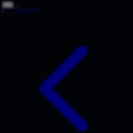
Squishmallows
DAFTAR
LOGIN
Starbooks
Share product:
Stick-O
Stokke
Sudocrem
Sumimo
Sunnylife
Sun-Staches
Swimava
T
Tommee Tippee
Trunki
Tutti Bambini