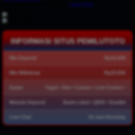
Use Installment Options from
.
Laarn more
Q
Available for :
home delivery
QV Baby
store pickup
R
INFORMASI SITUS PEMILUTOTO
Real Shades
Red Castle
Min Deposit
Rp10.000
Ribbon Madness
Min Withdraw
Rp25.000
S
Sebamed
Game
Togel • Slot • Casino • Live Casino •
Silver Cross
Metode Deposit
Bank Lokal • QRIS • Ewallet
Simply Idea
Skip Hop
Live Chat
24 Jam Nonstop
Spectra
choose qty