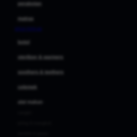
perabotan
Happy Tummy
Hauck
matras
Havaianas
SITUS TOTO 4D
Hegen
botol
Hot Wheels
sterilizer & warmers
Hybrid
I
soothers & teethers
Inlacta DHA
celemek
Interlac
alat makan
Ivenet
cangkir
J
piring & mangkuk
Jack N Jill
sendok & garpu