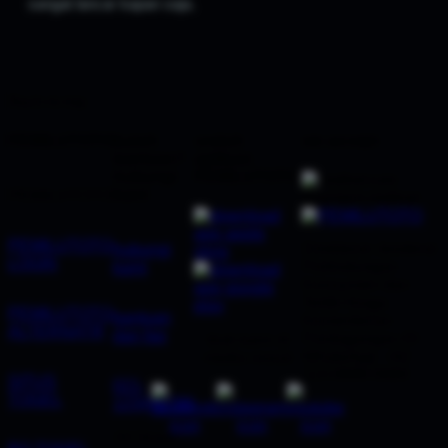
sangat lancar kapan saja.
Back to top
PEMILUTOTO
butuh
unduh
we accept
bantuan?
aplikasi
hubungi
PEMILUTOTO
kami
PEMILUTOTO
PEMILUTOTO
Direktorat Jenderal
hubungi
LOGIN
Perlindungan
kami
Konsumen dan
Tertib Niaga
PEMILUTOTO
bantuan
Kementerian
ALTERNATIF
dan faq
Perdagangan RI
ikuti kami di
WhatsApp: +62
media sosial
123 8888 8989
SITUS
021-
TOGEL
123456789
24 Hours