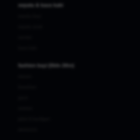
Beauty Barn
sepatu & kaus kaki
Bio Oil
sepatu bayi
Biolane
sepatu anak
Bite Fighters
sandal
Bizzi Growin
kaus kaki
Blackmores
fashion bayi (0bln-3thn)
Blooming Marvellous
atasan
Bonnels
bawahan
Bravado
gaun
Bruder
setelan
Brush Baby
jaket & kardigan
Buds Organics
aksesoris
Bugaboo