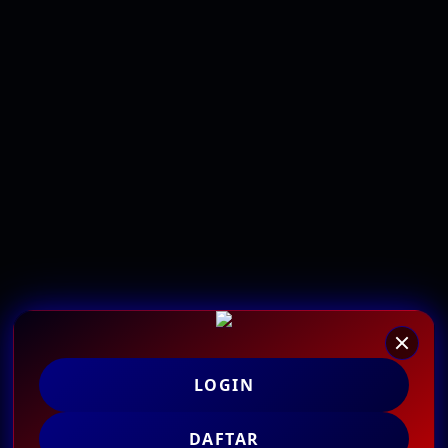
LOGIN
DAFTAR