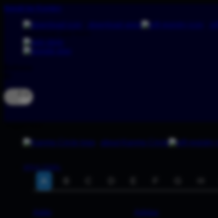
lewati ke Konten
download apps
gif
download app from:
Bahasa
ID
Toggle Nav
about Kanmo Circle
SITUS TOGEL
A
B
C
D
E
F
G
H
Addo
Adidas