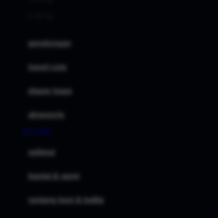
Felt So Sweet
0-36 Kg
Fisher Price
Flipper
gendongan
Friends Of Sally
travel cots
G
Gb
diaper bags
Geko
aksesoris
Graco
BO TOGEL
Gund
selimut
H
bantal & sprei
Habbie
Haenim
ranjang bayi & balita
Happy Horse