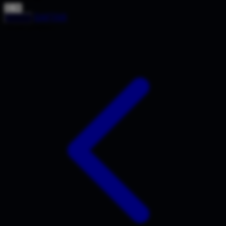
Squishmallows
DAFTAR
LOGIN
Starbooks
Share product:
Stick-O
Stokke
Sudocrem
Sumimo
Sunnylife
Sun-Staches
Swimava
T
Tommee Tippee
Trunki
Tutti Bambini