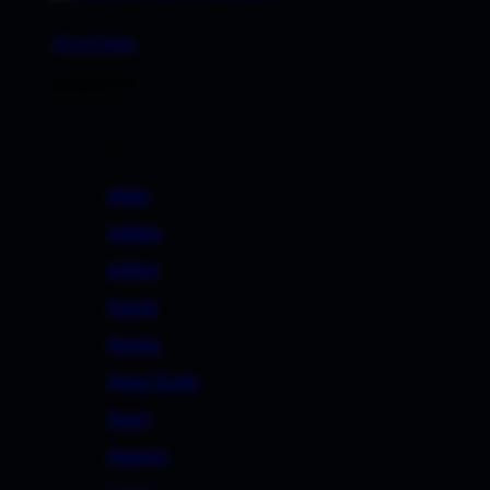
SITUS TOGEL
Brand A-Z
A
Addo
Adidas
Airfree
Alamii
Amara
Aqua Scale
Asics
Aveeno