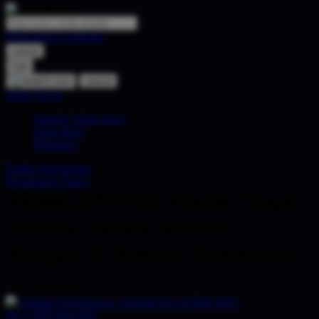
O
Oh Ma Grain
Pencarian Lanjutan
cancel
Okiedog
Cari
cancel
P
Akun Saya
Peachy
Masuk / buat akun
buat akun
Phil & Ted's
Bantuan
Philips Avent
Daftar Keinginan
Pigeon
Keranjang Saya
PEMILUTOTO: Portal Togel
Playgro
Online Akses Mobile
Poled Global
Ringan & Bebas Hambatan
Ponycycle
Puma
Serendah
10.000
Pureats
Hadiah Pemenang Jackpot
Rp.10.000.000
-
Rp.1.000.000.000