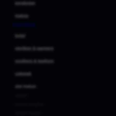
perabotan
Happy Tummy
Hauck
matras
Havaianas
SITUS TOTO 4D
Hegen
botol
Hot Wheels
sterilizer & warmers
Hybrid
I
soothers & teethers
Inlacta DHA
celemek
Interlac
alat makan
Ivenet
cangkir
J
piring & mangkuk
Jack N Jill
sendok & garpu