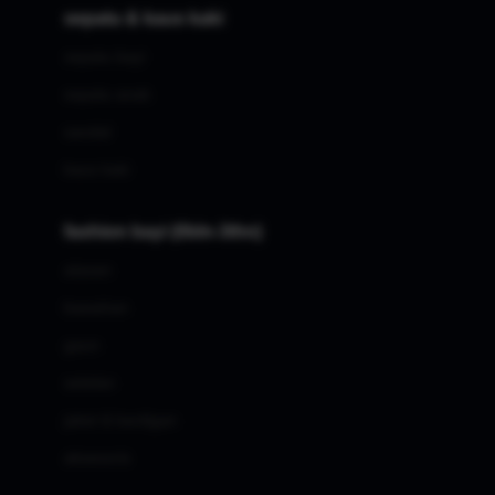
Beauty Barn
sepatu & kaus kaki
Bio Oil
sepatu bayi
Biolane
sepatu anak
Bite Fighters
sandal
Bizzi Growin
kaus kaki
Blackmores
fashion bayi (0bln-3thn)
Blooming Marvellous
atasan
Bonnels
bawahan
Bravado
gaun
Bruder
setelan
Brush Baby
jaket & kardigan
Buds Organics
aksesoris
Bugaboo