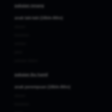
Buggygear
pakaian renang
Bumkins
anak laki-laki (18bln-8thn)
C
atasan
Cetaphil
bawahan
Chicco
setelan
Childlife
jaket
Clevamama
pakaian dalam
Cocolatte
Cottonseeds
pakaian ibu hamil
Cozy N Safe
anak perempuan (18bln-8thn)
Crane
atasan
Cybex
bawahan
D