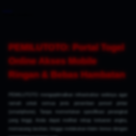
Share product:
PEMILUTOTO: Portal Togel
Online Akses Mobile
Ringan & Bebas Hambatan
PEMILUTOTO mengoptimalkan infrastruktur webnya agar
ramah untuk semua jenis peramban ponsel pintar
(smartphone). Tanpa memerlukan spesifikasi perangkat
yang tinggi, Anda dapat melihat rekap keluaran angka,
memasang taruhan, hingga melakukan klaim bonus dengan