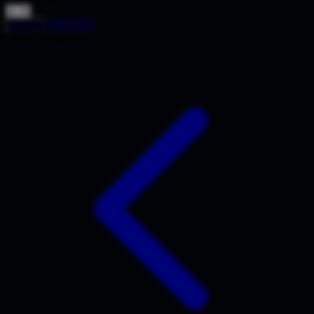
Squishmallows
DAFTAR
LOGIN
Starbooks
Share product:
Stick-O
Stokke
Sudocrem
Sumimo
Sunnylife
Sun-Staches
Swimava
T
Tommee Tippee
Trunki
Tutti Bambini