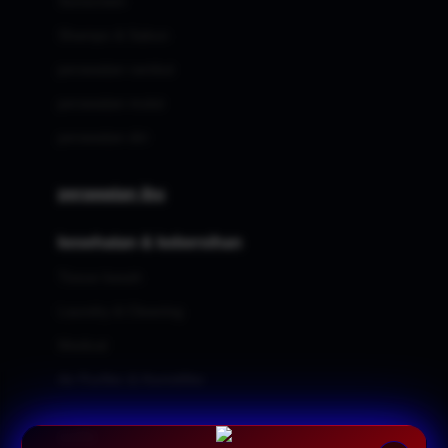
Sunscreen
London Taxi
Shampo & Sabun
Love To Dream
perawatan rambut
M
perawatan mulut
Magformers
perawatan diri
Mama's Choice
perawatan ibu
Mamas&Papas
Mamaway
kesehatan & kebersihan
Maxi Cosi
Tissue basah
Megabloks
Laundry & Cleaning
Micro
Medical
MiDeer
Air Purifier & Humidifier
Mimi & Lula
potty
Mini Monkey