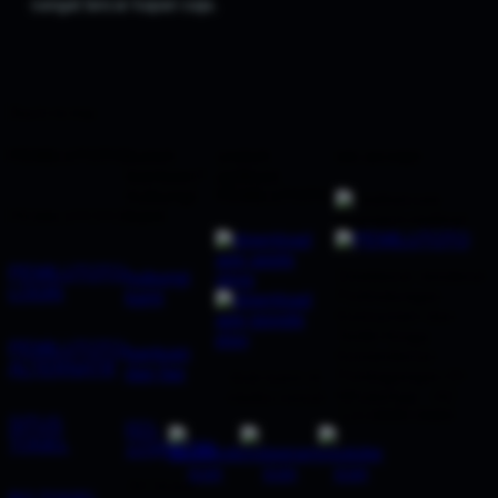
sangat lancar kapan saja.
Back to top
PEMILUTOTO
butuh
unduh
we accept
bantuan?
aplikasi
hubungi
PEMILUTOTO
kami
PEMILUTOTO
PEMILUTOTO
Direktorat Jenderal
hubungi
LOGIN
Perlindungan
kami
Konsumen dan
Tertib Niaga
PEMILUTOTO
bantuan
Kementerian
ALTERNATIF
dan faq
Perdagangan RI
ikuti kami di
WhatsApp: +62
media sosial
123 8888 8989
SITUS
021-
TOGEL
123456789
24 Hours