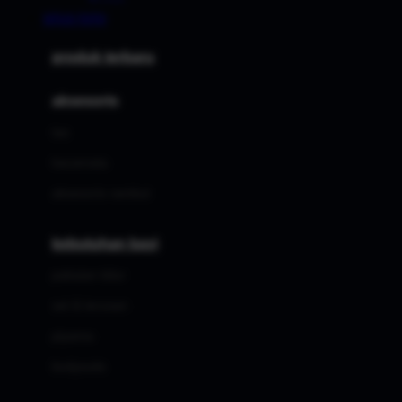
Awan
SITUS TOTO
Azetabio
produk terbaru
B
aksesoris
Baabaasheepz
tas
Babiators
kacamata
Baby Dove
aksesoris rambut
Baby Jogger
Baby Rovega
kebutuhan bayi
Babybee
pakaian tidur
Banana Boat
set & terusan
Banz
piyama
Barbie
bodysuits
Beaba