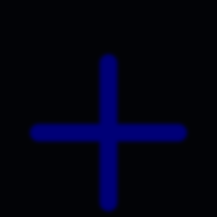
Xootz
Y
Yamatoya
Z
Zaxy
Zoggs
0-9
4Moms
59S