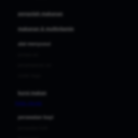
Joie
Joolz
pengolah makanan
Jujube
makanan & multivitamin
K
alat menyusui
Kiddycuts
pompa asi
Kumon
penyimpanan asi
L
cooler bags
Leapfrog
Leclerc
kursi makan
Lee Vierra
TOGEL ONLINE
Lillebaby
perawatan bayi
Little Bird Told Me
perawatan kulit
Little Miss Janis