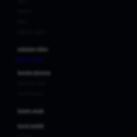
gaun
Dae Organics
setelan
Docare
jaket
Doona
pakaian dalam
Down To Earth
Drew
pakaian tidur
Dr. Brown's
BANDAR TOGEL
E
kereta dorong
ELC
bayi baru lahir
Ergobaby
usia 6 bulan+
Expert Care
koper anak
Ezyroller
kursi mobil
F
0-13 Kg