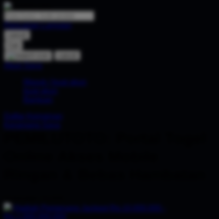
O
Oh Ma Grain
Pencarian Lanjutan
cancel
Okiedog
Cari
cancel
P
Akun Saya
Peachy
Masuk / buat akun
buat akun
Phil & Ted's
Bantuan
Philips Avent
Daftar Keinginan
Pigeon
Keranjang Saya
PEMILUTOTO: Portal Togel
Playgro
Online Akses Mobile
Poled Global
Ringan & Bebas Hambatan
Ponycycle
Puma
Serendah
10.000
Pureats
Hadiah Pemenang Jackpot
Rp.10.000.000
-
Rp.1.000.000.000