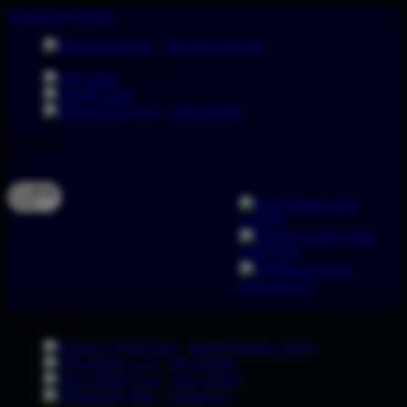
lewati ke Konten
download apps
download app from:
gift registry
Bahasa
ID
LOGIN
DAFTAR
Contact Us
Toggle Nav
about Kanmo Circle
gift registry
store finder
contact us