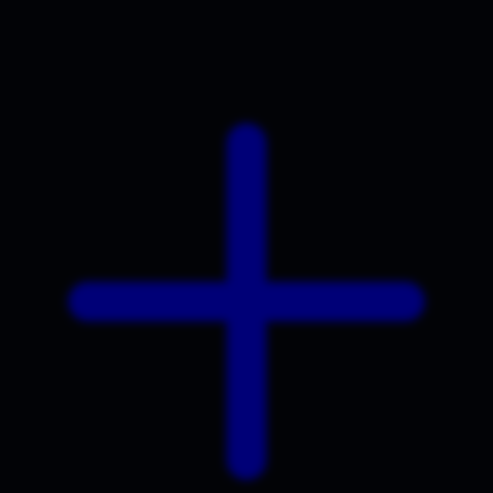
Xootz
Y
Yamatoya
Z
Zaxy
Zoggs
0-9
4Moms
59S