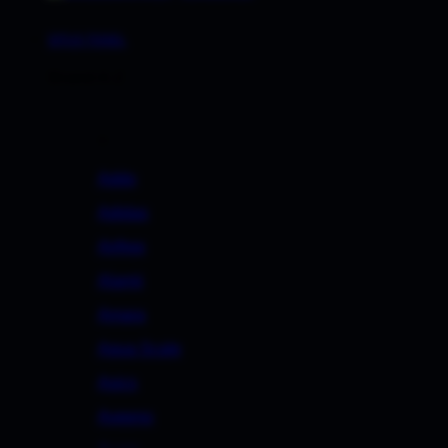
SITUS TOGEL
Brand A-Z
A
Addo
Adidas
Airfree
Alamii
Amara
Aqua Scale
Asics
Aveeno