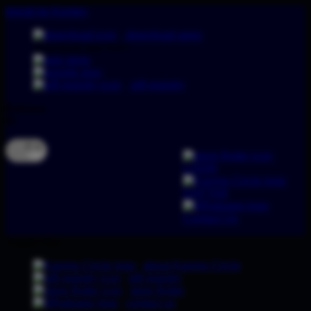
lewati ke Konten
download apps
download app from:
gift registry
Bahasa
ID
LOGIN
DAFTAR
Contact Us
Toggle Nav
about Kanmo Circle
gift registry
store finder
contact us