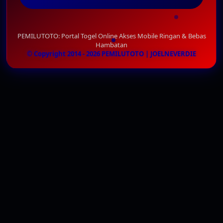
PEMILUTOTO: Portal Togel Online Akses Mobile Ringan & Bebas
Hambatan
© Copyright 2014 - 2026 PEMILUTOTO | JOELNEVERDIE