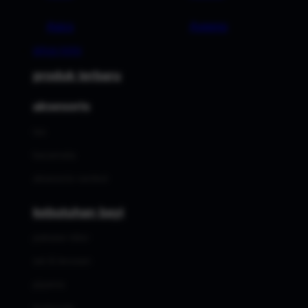
Asics
Aveeno
SITUS TOTO
produk terbaru
aksesoris
tas
kacamata
aksesoris rambut
kebutuhan bayi
pakaian tidur
set & terusan
piyama
bodysuits