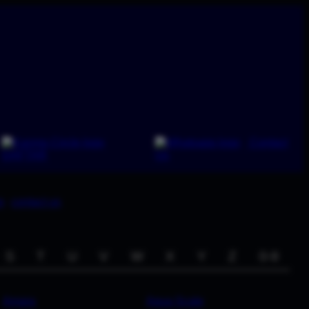
Contact
DAFTAR
Us
contact us
S
T
U
V
W
X
Y
Z
0-9
Amara
Aqua Scale