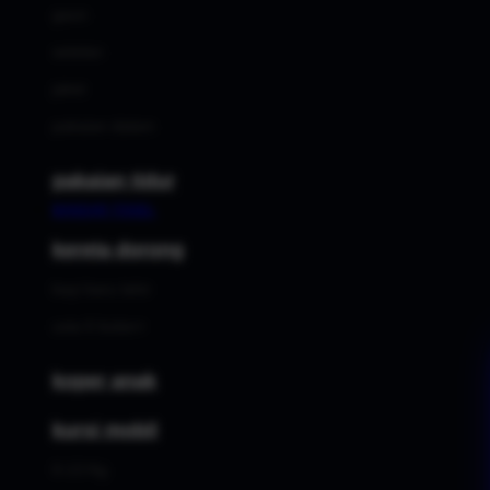
gaun
setelan
jaket
pakaian dalam
pakaian tidur
BANDAR TOGEL
kereta dorong
bayi baru lahir
usia 6 bulan+
koper anak
kursi mobil
0-13 Kg