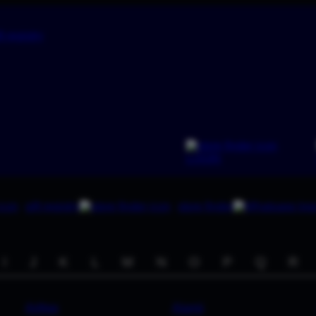
t registry
LOGIN
gift registry
store finder
I
J
K
L
M
N
O
P
Q
R
Airfree
Alamii