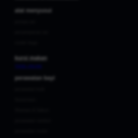
alat menyusui
pompa asi
penyimpanan asi
cooler bags
kursi makan
TOGEL ONLINE
perawatan bayi
perawatan kulit
Sunscreen
Shampo & Sabun
perawatan rambut
perawatan mulut