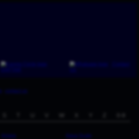
Contact
DAFTAR
Us
contact us
S
T
U
V
W
X
Y
Z
0-9
Amara
Aqua Scale