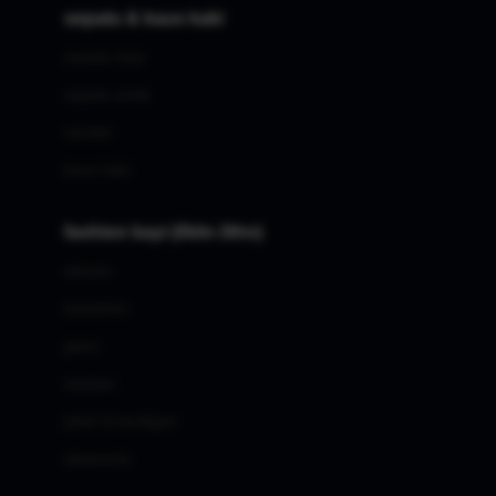
Beauty Barn
sepatu & kaus kaki
Bio Oil
sepatu bayi
Biolane
sepatu anak
Bite Fighters
sandal
Bizzi Growin
kaus kaki
Blackmores
fashion bayi (0bln-3thn)
Blooming Marvellous
atasan
Bonnels
bawahan
Bravado
gaun
Bruder
setelan
Brush Baby
jaket & kardigan
Buds Organics
aksesoris
Bugaboo