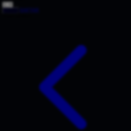
Squishmallows
DAFTAR
LOGIN
Starbooks
Share product:
Stick-O
Stokke
Sudocrem
Sumimo
Sunnylife
Sun-Staches
Swimava
T
Tommee Tippee
Trunki
Tutti Bambini