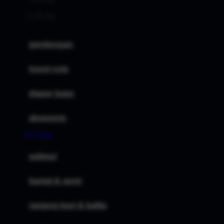
Felt So Sweet
0-36 Kg
Fisher Price
Flipper
gendongan
Friends Of Sally
travel cots
G
Gb
diaper bags
Geko
aksesoris
Graco
BO TOGEL
Gund
selimut
H
bantal & sprei
Habbie
Haenim
ranjang bayi & balita
Happy Horse