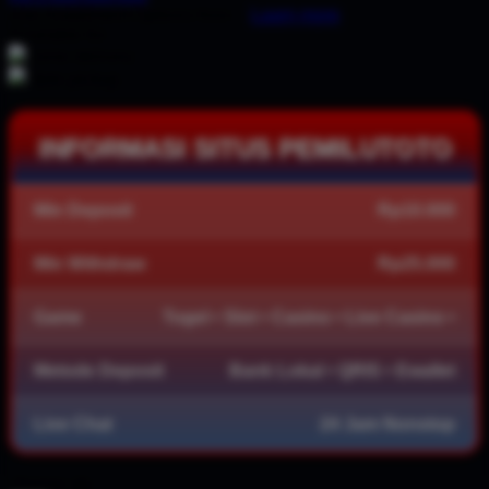
Use Installment Options from
.
Laarn more
Q
Available for :
home delivery
QV Baby
store pickup
R
INFORMASI SITUS PEMILUTOTO
Real Shades
Red Castle
Min Deposit
Rp10.000
Ribbon Madness
Min Withdraw
Rp25.000
S
Sebamed
Game
Togel • Slot • Casino • Live Casino •
Silver Cross
Metode Deposit
Bank Lokal • QRIS • Ewallet
Simply Idea
Skip Hop
Live Chat
24 Jam Nonstop
Spectra
choose qty