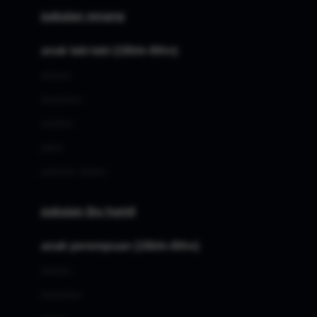
Buggygear
pakaian renang
Bumkins
anak laki-laki (18bln-8thn)
C
atasan
Cetaphil
bawahan
Chicco
setelan
Childlife
jaket
Clevamama
pakaian dalam
Cocolatte
Cottonseeds
pakaian ibu hamil
Cozy N Safe
anak perempuan (18bln-8thn)
Crane
atasan
Cybex
bawahan
D