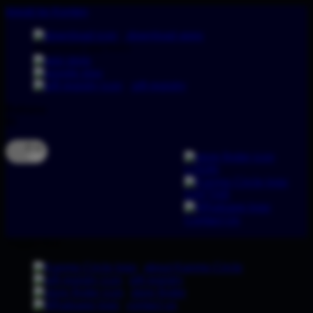
lewati ke Konten
download apps
download app from:
gift registry
Bahasa
ID
LOGIN
DAFTAR
Contact Us
Toggle Nav
about Kanmo Circle
gift registry
store finder
contact us