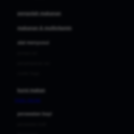
Joie
Joolz
pengolah makanan
Jujube
makanan & multivitamin
K
alat menyusui
Kiddycuts
pompa asi
Kumon
penyimpanan asi
L
cooler bags
Leapfrog
Leclerc
kursi makan
Lee Vierra
TOGEL ONLINE
Lillebaby
perawatan bayi
Little Bird Told Me
perawatan kulit
Little Miss Janis