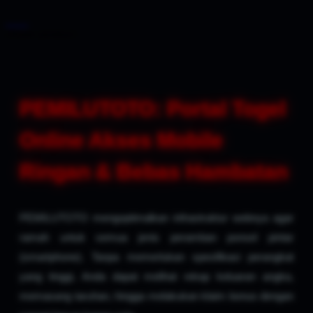
Share product:
PEMILUTOTO: Portal Togel
Online Akses Mobile
Ringan & Bebas Hambatan
PEMILUTOTO mengoptimalkan infrastruktur webnya agar
ramah untuk semua jenis peramban ponsel pintar
(smartphone). Tanpa memerlukan spesifikasi perangkat
yang tinggi, Anda dapat melihat rekap keluaran angka,
memasang taruhan, hingga melakukan klaim bonus dengan