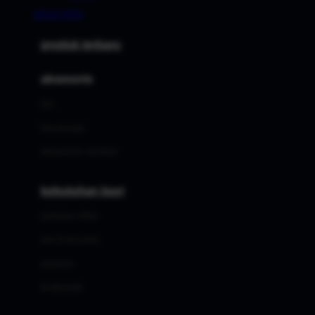
Awan
SITUS TOTO
Azetabio
produk terbaru
B
aksesoris
Baabaasheepz
tas
Babiators
kacamata
Baby Dove
aksesoris rambut
Baby Jogger
Baby Rovega
kebutuhan bayi
Babybee
pakaian tidur
Banana Boat
set & terusan
Banz
piyama
Barbie
bodysuits
Beaba