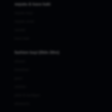
Beauty Barn
sepatu & kaus kaki
Bio Oil
sepatu bayi
Biolane
sepatu anak
Bite Fighters
sandal
Bizzi Growin
kaus kaki
Blackmores
fashion bayi (0bln-3thn)
Blooming Marvellous
atasan
Bonnels
bawahan
Bravado
gaun
Bruder
setelan
Brush Baby
jaket & kardigan
Buds Organics
aksesoris
Bugaboo