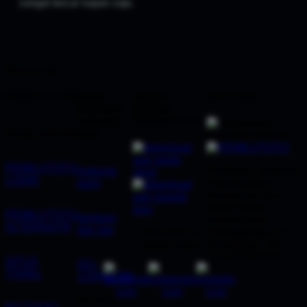
sangat lancar kapan saja.
Back to top
PEMILUTOTO
butuh
unduh
we accept
bantuan?
aplikasi
hubungi
PEMILUTOTO
kami
PEMILUTOTO
PEMILUTOTO
Direktorat Jenderal
hubungi
LOGIN
Perlindungan
kami
Konsumen dan
Tertib Niaga
PEMILUTOTO
bantuan
Kementerian
ALTERNATIF
dan faq
Perdagangan RI
ikuti kami di
WhatsApp: +62
media sosial
123 8888 8989
SITUS
021-
TOGEL
123456789
24 Hours