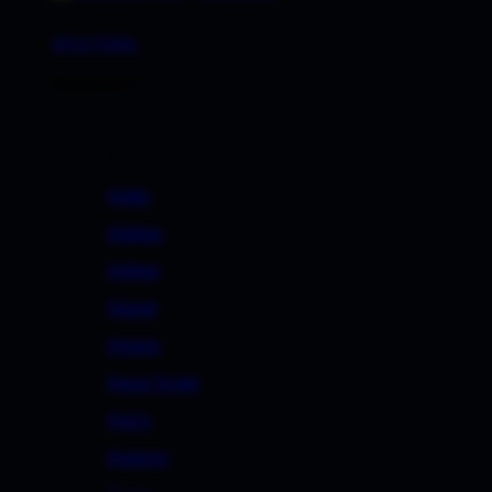
SITUS TOGEL
Brand A-Z
A
Addo
Adidas
Airfree
Alamii
Amara
Aqua Scale
Asics
Aveeno