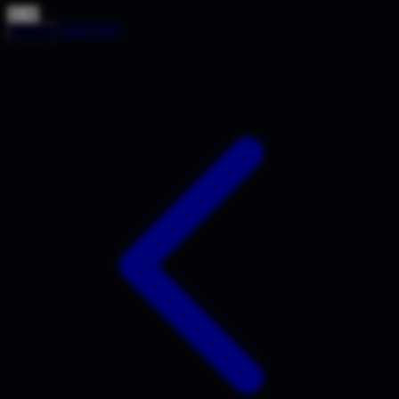
Squishmallows
DAFTAR
LOGIN
Starbooks
Share product:
Stick-O
Stokke
Sudocrem
Sumimo
Sunnylife
Sun-Staches
Swimava
T
Tommee Tippee
Trunki
Tutti Bambini