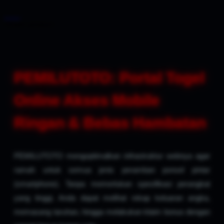
Share product:
PEMILUTOTO: Portal Togel
Online Akses Mobile
Ringan & Bebas Hambatan
PEMILUTOTO mengoptimalkan infrastruktur webnya agar
ramah untuk semua jenis peramban ponsel pintar
(smartphone). Tanpa memerlukan spesifikasi perangkat
yang tinggi, Anda dapat melihat rekap keluaran angka,
memasang taruhan, hingga melakukan klaim bonus dengan