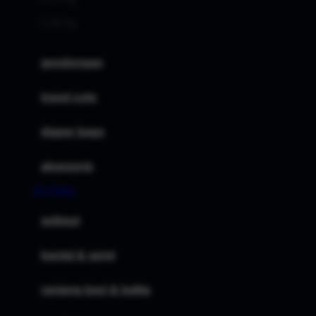
Felt So Sweet
0-36 Kg
Fisher Price
Flipper
gendongan
Friends Of Sally
travel cots
G
Gb
diaper bags
Geko
aksesoris
Graco
BO TOGEL
Gund
selimut
H
bantal & sprei
Habbie
Haenim
ranjang bayi & balita
Happy Horse