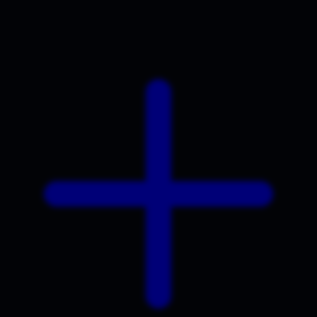
Xootz
Y
Yamatoya
Z
Zaxy
Zoggs
0-9
4Moms
59S