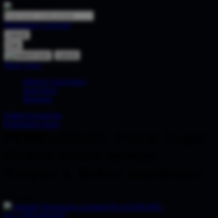
O
Oh Ma Grain
Pencarian Lanjutan
cancel
Okiedog
Cari
cancel
P
Akun Saya
Peachy
Masuk / buat akun
buat akun
Phil & Ted's
Bantuan
Philips Avent
Daftar Keinginan
Pigeon
Keranjang Saya
PEMILUTOTO: Portal Togel
Playgro
Online Akses Mobile
Poled Global
Ringan & Bebas Hambatan
Ponycycle
Puma
Serendah
10.000
Pureats
Hadiah Pemenang Jackpot
Rp.10.000.000
-
Rp.1.000.000.000