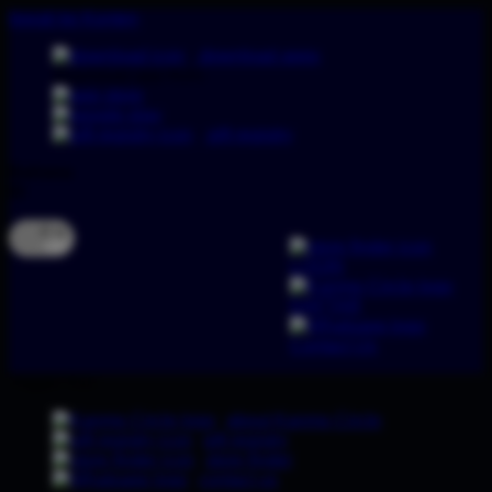
lewati ke Konten
download apps
download app from:
gift registry
Bahasa
ID
LOGIN
DAFTAR
Contact Us
Toggle Nav
about Kanmo Circle
gift registry
store finder
contact us