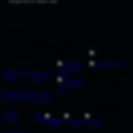
sangat lancar kapan saja.
Back to top
PEMILUTOTO
butuh
unduh
we accept
bantuan?
aplikasi
hubungi
PEMILUTOTO
kami
PEMILUTOTO
PEMILUTOTO
Direktorat Jenderal
hubungi
LOGIN
Perlindungan
kami
Konsumen dan
Tertib Niaga
PEMILUTOTO
bantuan
Kementerian
ALTERNATIF
dan faq
Perdagangan RI
ikuti kami di
WhatsApp: +62
media sosial
123 8888 8989
SITUS
021-
TOGEL
123456789
24 Hours