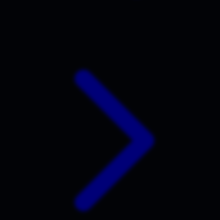
Twistshake
TY Toys
U
V
Veja
Vitaflow
Vtech
W
Waterland
Wellness
X