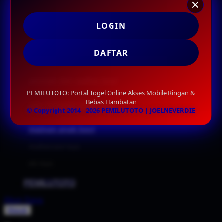
Moby
bak mandi
LOGIN
Momami
handuk
Mothercare
DAFTAR
TOGEL LOGIN
Mustela
My Buddy Tag
ayunan dan walker bayi
PEMILUTOTO: Portal Togel Online Akses Mobile Ringan &
My K
Bebas Hambatan
alas bermain anak bayi
© Copyright 2014 - 2026 PEMILUTOTO | JOELNEVERDIE
N
mainan anak bayi
Naif
mothercare toys
Nike
elc toys
Nordic Natural
PEMILUTOTO
Nuby
Akun Saya
Nuna
Masuk
Cari