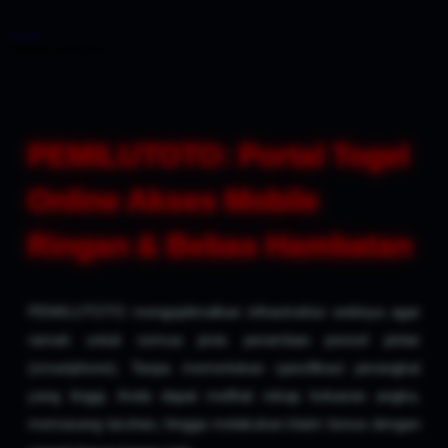
Share product:
PEMILUTOTO: Portal Togel
Online Akses Mobile
Ringan & Bebas Hambatan
PEMILUTOTO mengoptimalkan infrastruktur webnya agar
ramah untuk semua jenis peramban ponsel pintar
(smartphone). Tanpa memerlukan spesifikasi perangkat
yang tinggi, Anda dapat melihat rekap keluaran angka,
memasang taruhan, hingga melakukan klaim bonus dengan