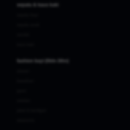
Beauty Barn
sepatu & kaus kaki
Bio Oil
sepatu bayi
Biolane
sepatu anak
Bite Fighters
sandal
Bizzi Growin
kaus kaki
Blackmores
fashion bayi (0bln-3thn)
Blooming Marvellous
atasan
Bonnels
bawahan
Bravado
gaun
Bruder
setelan
Brush Baby
jaket & kardigan
Buds Organics
aksesoris
Bugaboo