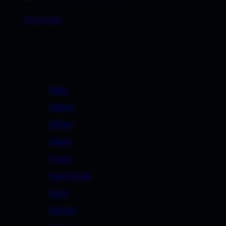
SITUS TOGEL
Brand A-Z
A
Addo
Adidas
Airfree
Alamii
Amara
Aqua Scale
Asics
Aveeno