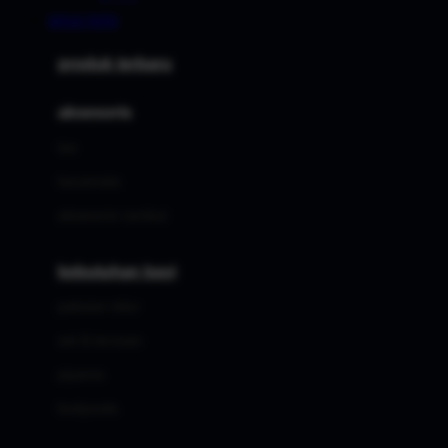
Awan
SITUS TOTO
Azetabio
produk terbaru
B
aksesoris
Baabaasheepz
tas
Babiators
kacamata
Baby Dove
aksesoris rambut
Baby Jogger
Baby Rovega
kebutuhan bayi
Babybee
pakaian tidur
Banana Boat
set & terusan
Banz
piyama
Barbie
bodysuits
Beaba