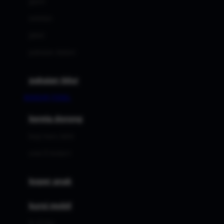
gaun
Dae Organics
setelan
Docare
jaket
Doona
pakaian dalam
Down To Earth
Drew
pakaian tidur
Dr. Brown's
BANDAR TOGEL
E
kereta dorong
ELC
bayi baru lahir
Ergobaby
usia 6 bulan+
Expert Care
koper anak
Ezyroller
kursi mobil
F
0-13 Kg