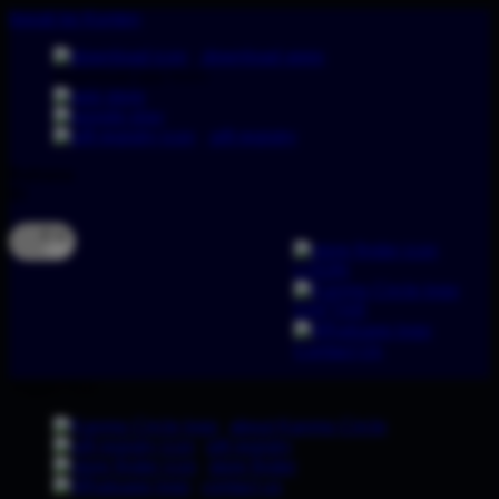
lewati ke Konten
download apps
download app from:
gift registry
Bahasa
ID
LOGIN
DAFTAR
Contact Us
Toggle Nav
about Kanmo Circle
gift registry
store finder
contact us