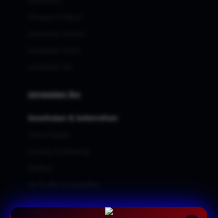
Sunscreen
London Taxi
Shampo & Sabun
Love To Dream
perawatan rambut
M
perawatan mulut
Magformers
perawatan diri
Mama's Choice
perawatan ibu
Mamas&Papas
Mamaway
kesehatan & kebersihan
Maxi Cosi
Tissue basah
Megabloks
Laundry & Cleaning
Micro
Medical
MiDeer
Air Purifier & Humidifier
Mimi & Lula
potty
Mini Monkey