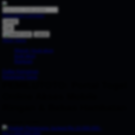
O
Oh Ma Grain
Pencarian Lanjutan
cancel
Okiedog
Cari
cancel
P
Akun Saya
Peachy
Masuk / buat akun
buat akun
Phil & Ted's
Bantuan
Philips Avent
Daftar Keinginan
Pigeon
Keranjang Saya
PEMILUTOTO: Portal Togel
Playgro
Online Akses Mobile
Poled Global
Ringan & Bebas Hambatan
Ponycycle
Puma
Serendah
10.000
Pureats
Hadiah Pemenang Jackpot
Rp.10.000.000
-
Rp.1.000.000.000