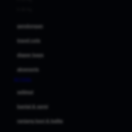
Felt So Sweet
0-36 Kg
Fisher Price
Flipper
gendongan
Friends Of Sally
travel cots
G
Gb
diaper bags
Geko
aksesoris
Graco
BO TOGEL
Gund
selimut
H
bantal & sprei
Habbie
Haenim
ranjang bayi & balita
Happy Horse