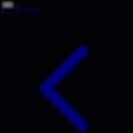
Squishmallows
DAFTAR
LOGIN
Starbooks
Share product:
Stick-O
Stokke
Sudocrem
Sumimo
Sunnylife
Sun-Staches
Swimava
T
Tommee Tippee
Trunki
Tutti Bambini