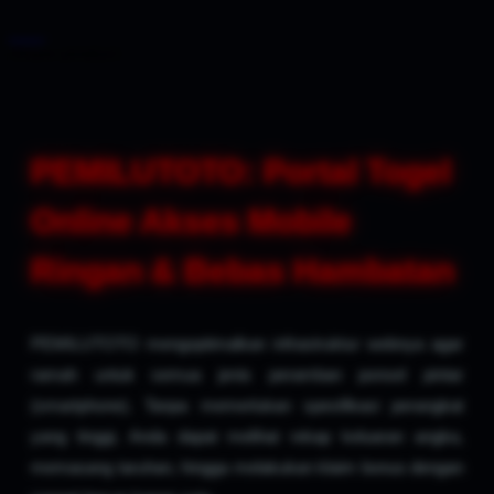
Share product:
PEMILUTOTO: Portal Togel
Online Akses Mobile
Ringan & Bebas Hambatan
PEMILUTOTO mengoptimalkan infrastruktur webnya agar
ramah untuk semua jenis peramban ponsel pintar
(smartphone). Tanpa memerlukan spesifikasi perangkat
yang tinggi, Anda dapat melihat rekap keluaran angka,
memasang taruhan, hingga melakukan klaim bonus dengan