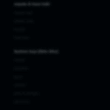
Beauty Barn
sepatu & kaus kaki
Bio Oil
sepatu bayi
Biolane
sepatu anak
Bite Fighters
sandal
Bizzi Growin
kaus kaki
Blackmores
fashion bayi (0bln-3thn)
Blooming Marvellous
atasan
Bonnels
bawahan
Bravado
gaun
Bruder
setelan
Brush Baby
jaket & kardigan
Buds Organics
aksesoris
Bugaboo