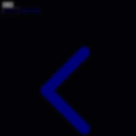
Squishmallows
DAFTAR
LOGIN
Starbooks
Share product:
Stick-O
Stokke
Sudocrem
Sumimo
Sunnylife
Sun-Staches
Swimava
T
Tommee Tippee
Trunki
Tutti Bambini