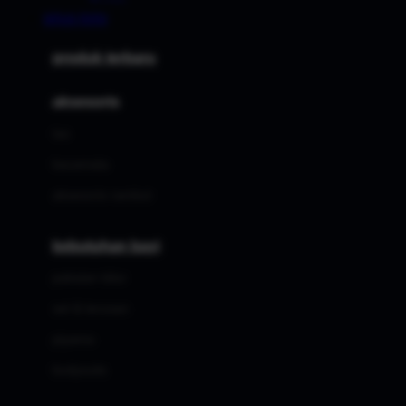
Awan
SITUS TOTO
Azetabio
produk terbaru
B
aksesoris
Baabaasheepz
tas
Babiators
kacamata
Baby Dove
aksesoris rambut
Baby Jogger
Baby Rovega
kebutuhan bayi
Babybee
pakaian tidur
Banana Boat
set & terusan
Banz
piyama
Barbie
bodysuits
Beaba