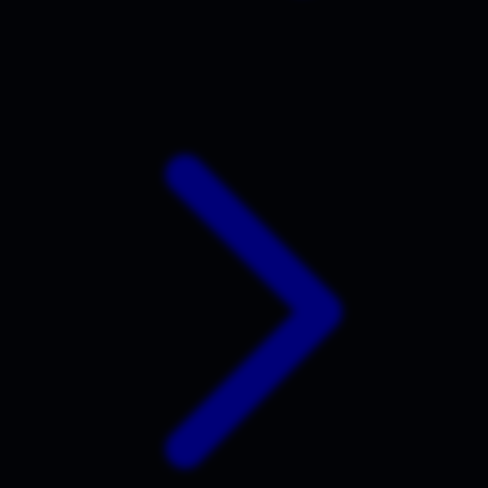
Twistshake
TY Toys
U
V
Veja
Vitaflow
Vtech
W
Waterland
Wellness
X