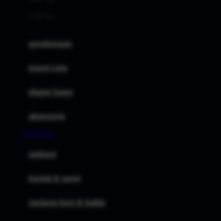
Felt So Sweet
0-36 Kg
Fisher Price
Flipper
gendongan
Friends Of Sally
travel cots
G
Gb
diaper bags
Geko
aksesoris
Graco
BO TOGEL
Gund
selimut
H
bantal & sprei
Habbie
Haenim
ranjang bayi & balita
Happy Horse