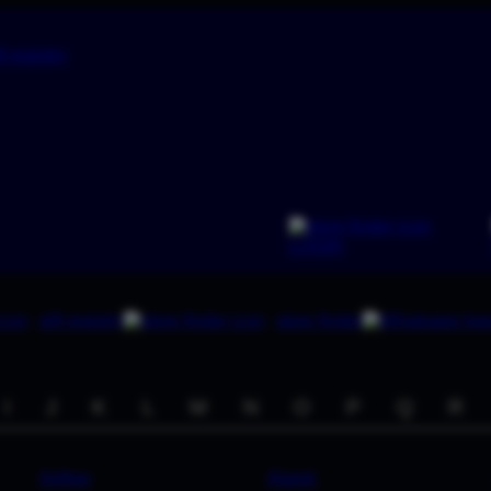
t registry
LOGIN
gift registry
store finder
I
J
K
L
M
N
O
P
Q
R
Airfree
Alamii