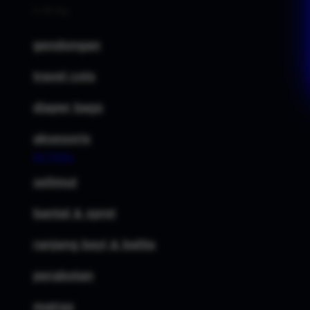
0-36 Kg
gendongan
travel cots
diaper bags
aksesoris
BO TOGEL
selimut
bantal & sprei
ranjang bayi & balita
perabotan
matras