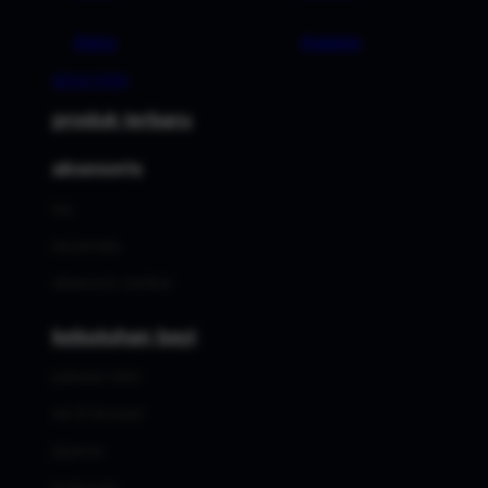
Asics
Aveeno
SITUS TOTO
produk terbaru
aksesoris
tas
kacamata
aksesoris rambut
kebutuhan bayi
pakaian tidur
set & terusan
piyama
bodysuits