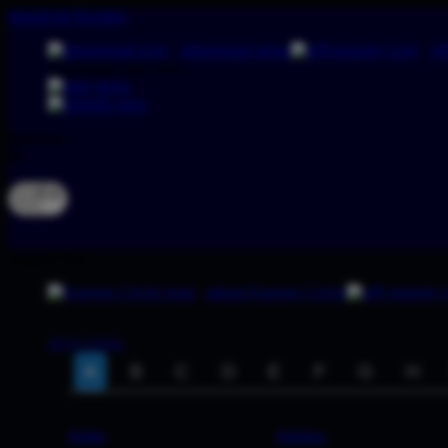
lewati ke Konten
download apps
gif
download app from:
Bahasa
ID
Toggle Nav
about Kanmo Circle
SITUS TOGEL
A
B
C
D
E
F
G
H
Addo
Adidas