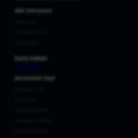
alat menyusui
pompa asi
penyimpanan asi
cooler bags
kursi makan
TOGEL ONLINE
perawatan bayi
perawatan kulit
Sunscreen
Shampo & Sabun
perawatan rambut
perawatan mulut