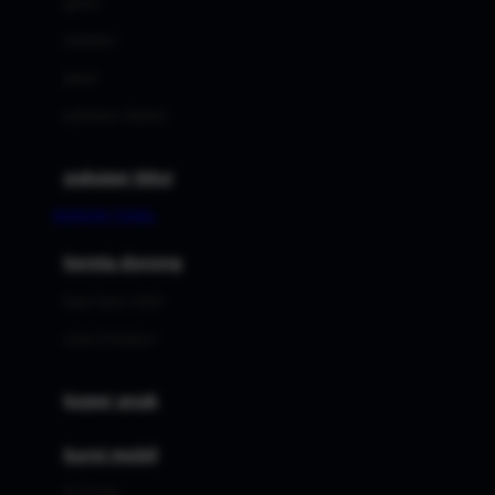
gaun
Dae Organics
setelan
Docare
jaket
Doona
pakaian dalam
Down To Earth
Drew
pakaian tidur
Dr. Brown's
BANDAR TOGEL
E
kereta dorong
ELC
bayi baru lahir
Ergobaby
usia 6 bulan+
Expert Care
koper anak
Ezyroller
kursi mobil
F
0-13 Kg