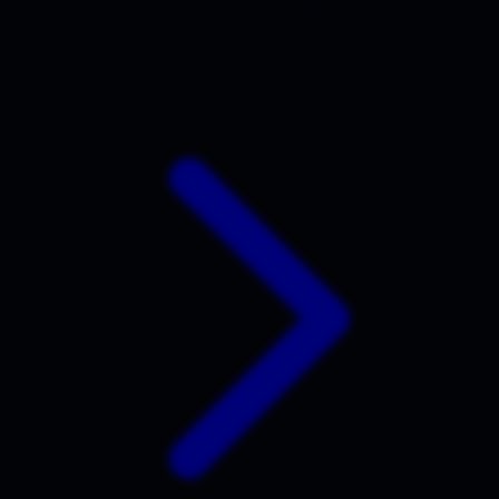
Twistshake
TY Toys
U
V
Veja
Vitaflow
Vtech
W
Waterland
Wellness
X