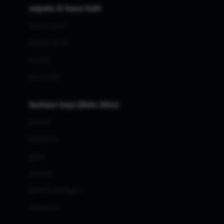
Beauty Barn
sepatu & kaus kaki
Bio Oil
sepatu bayi
Biolane
sepatu anak
Bite Fighters
sandal
Bizzi Growin
kaus kaki
Blackmores
fashion bayi (0bln-3thn)
Blooming Marvellous
atasan
Bonnels
bawahan
Bravado
gaun
Bruder
setelan
Brush Baby
jaket & kardigan
Buds Organics
aksesoris
Bugaboo