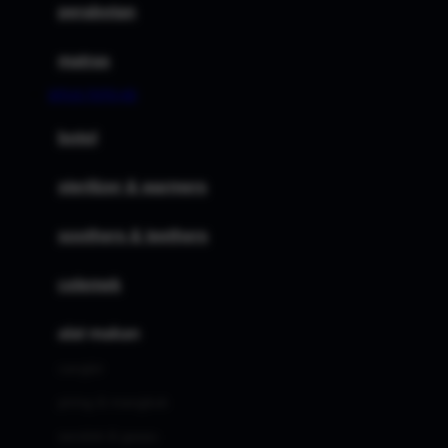
perabotan
Happy Tummy
Hauck
matras
Havaianas
SITUS TOTO 4D
Hegen
botol
Hot Wheels
sterilizer & warmers
Hybrid
I
soothers & teethers
Inlacta DHA
celemek
Interlac
alat makan
Ivenet
cangkir
J
piring & mangkuk
Jack N Jill
sendok & garpu