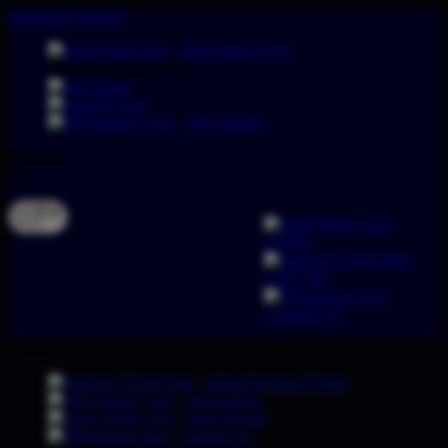
lewati ke Konten
download apps
download app from:
gift registry
Bahasa
ID
LOGIN
DAFTAR
Contact Us
Toggle Nav
about Kanmo Circle
gift registry
store finder
contact us