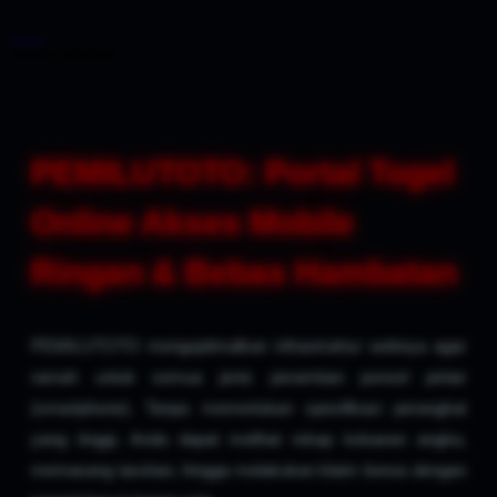
Share product:
PEMILUTOTO: Portal Togel
Online Akses Mobile
Ringan & Bebas Hambatan
PEMILUTOTO mengoptimalkan infrastruktur webnya agar
ramah untuk semua jenis peramban ponsel pintar
(smartphone). Tanpa memerlukan spesifikasi perangkat
yang tinggi, Anda dapat melihat rekap keluaran angka,
memasang taruhan, hingga melakukan klaim bonus dengan