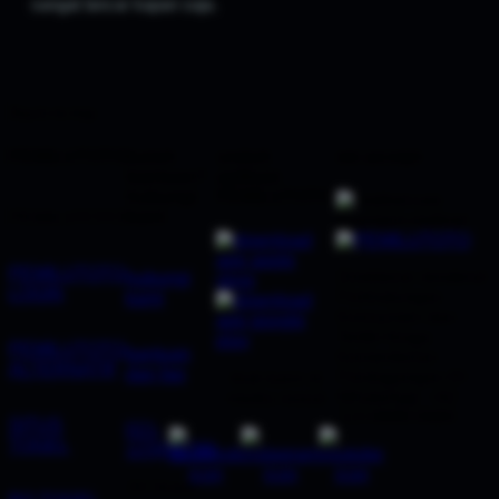
sangat lancar kapan saja.
Back to top
PEMILUTOTO
butuh
unduh
we accept
bantuan?
aplikasi
hubungi
PEMILUTOTO
kami
PEMILUTOTO
PEMILUTOTO
Direktorat Jenderal
hubungi
LOGIN
Perlindungan
kami
Konsumen dan
Tertib Niaga
PEMILUTOTO
bantuan
Kementerian
ALTERNATIF
dan faq
Perdagangan RI
ikuti kami di
WhatsApp: +62
media sosial
123 8888 8989
SITUS
021-
TOGEL
123456789
24 Hours