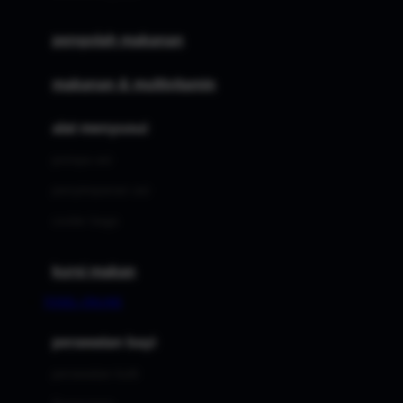
Joie
Joolz
pengolah makanan
Jujube
makanan & multivitamin
K
alat menyusui
Kiddycuts
pompa asi
Kumon
penyimpanan asi
L
cooler bags
Leapfrog
Leclerc
kursi makan
Lee Vierra
TOGEL ONLINE
Lillebaby
perawatan bayi
Little Bird Told Me
perawatan kulit
Little Miss Janis