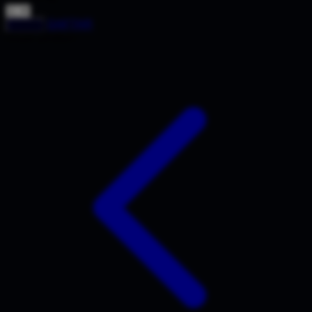
Squishmallows
DAFTAR
LOGIN
Starbooks
Share product:
Stick-O
Stokke
Sudocrem
Sumimo
Sunnylife
Sun-Staches
Swimava
T
Tommee Tippee
Trunki
Tutti Bambini