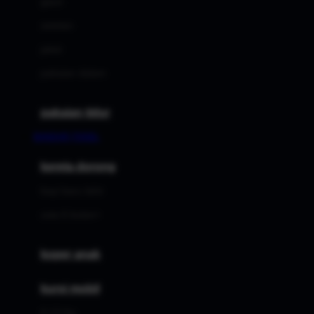
gaun
Dae Organics
setelan
Docare
jaket
Doona
pakaian dalam
Down To Earth
Drew
pakaian tidur
Dr. Brown's
BANDAR TOGEL
E
kereta dorong
ELC
bayi baru lahir
Ergobaby
usia 6 bulan+
Expert Care
koper anak
Ezyroller
kursi mobil
F
0-13 Kg