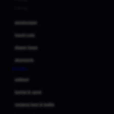
Felt So Sweet
0-36 Kg
Fisher Price
Flipper
gendongan
Friends Of Sally
travel cots
G
Gb
diaper bags
Geko
aksesoris
Graco
BO TOGEL
Gund
selimut
H
bantal & sprei
Habbie
Haenim
ranjang bayi & balita
Happy Horse