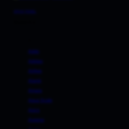
SITUS TOGEL
Brand A-Z
A
Addo
Adidas
Airfree
Alamii
Amara
Aqua Scale
Asics
Aveeno