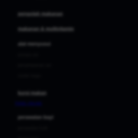
Joie
Joolz
pengolah makanan
Jujube
makanan & multivitamin
K
alat menyusui
Kiddycuts
pompa asi
Kumon
penyimpanan asi
L
cooler bags
Leapfrog
Leclerc
kursi makan
Lee Vierra
TOGEL ONLINE
Lillebaby
perawatan bayi
Little Bird Told Me
perawatan kulit
Little Miss Janis