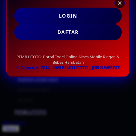
Moby
bak mandi
LOGIN
Momami
handuk
Mothercare
DAFTAR
TOGEL LOGIN
Mustela
My Buddy Tag
ayunan dan walker bayi
PEMILUTOTO: Portal Togel Online Akses Mobile Ringan &
My K
Bebas Hambatan
alas bermain anak bayi
© Copyright 2014 - 2026 PEMILUTOTO | JOELNEVERDIE
N
mainan anak bayi
Naif
mothercare toys
Nike
elc toys
Nordic Natural
PEMILUTOTO
Nuby
Akun Saya
Nuna
Masuk
Cari