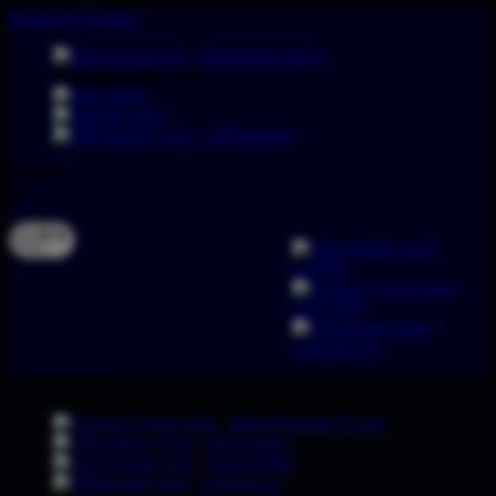
lewati ke Konten
download apps
download app from:
gift registry
Bahasa
ID
LOGIN
DAFTAR
Contact Us
Toggle Nav
about Kanmo Circle
gift registry
store finder
contact us