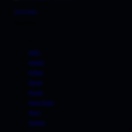
SITUS TOGEL
Brand A-Z
A
Addo
Adidas
Airfree
Alamii
Amara
Aqua Scale
Asics
Aveeno