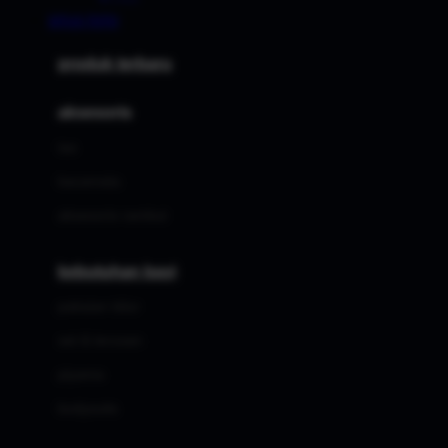
Awan
SITUS TOTO
Azetabio
produk terbaru
B
aksesoris
Baabaasheepz
tas
Babiators
kacamata
Baby Dove
aksesoris rambut
Baby Jogger
Baby Rovega
kebutuhan bayi
Babybee
pakaian tidur
Banana Boat
set & terusan
Banz
piyama
Barbie
bodysuits
Beaba