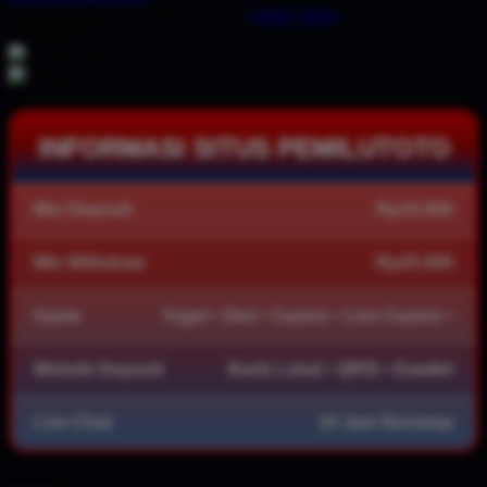
Use Installment Options from
.
Laarn more
Q
Available for :
home delivery
QV Baby
store pickup
R
INFORMASI SITUS PEMILUTOTO
Real Shades
Red Castle
Min Deposit
Rp10.000
Ribbon Madness
Min Withdraw
Rp25.000
S
Sebamed
Game
Togel • Slot • Casino • Live Casino •
Silver Cross
Metode Deposit
Bank Lokal • QRIS • Ewallet
Simply Idea
Skip Hop
Live Chat
24 Jam Nonstop
Spectra
choose qty