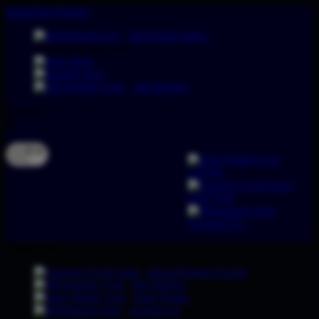
lewati ke Konten
download apps
download app from:
gift registry
Bahasa
ID
LOGIN
DAFTAR
Contact Us
Toggle Nav
about Kanmo Circle
gift registry
store finder
contact us