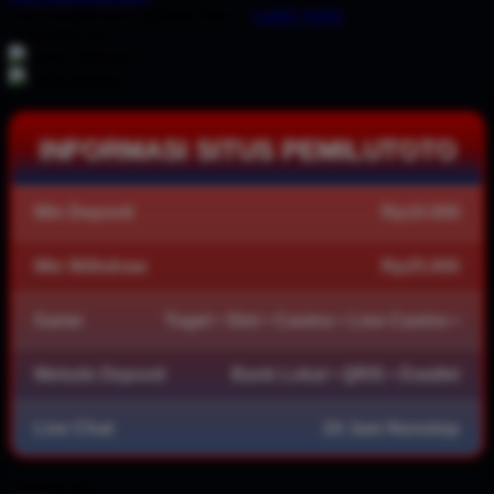
Use Installment Options from
.
Laarn more
Q
Available for :
home delivery
QV Baby
store pickup
R
INFORMASI SITUS PEMILUTOTO
Real Shades
Red Castle
Min Deposit
Rp10.000
Ribbon Madness
Min Withdraw
Rp25.000
S
Sebamed
Game
Togel • Slot • Casino • Live Casino •
Silver Cross
Metode Deposit
Bank Lokal • QRIS • Ewallet
Simply Idea
Skip Hop
Live Chat
24 Jam Nonstop
Spectra
choose qty