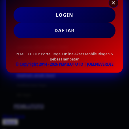
Moby
bak mandi
LOGIN
Momami
handuk
Mothercare
DAFTAR
TOGEL LOGIN
Mustela
My Buddy Tag
ayunan dan walker bayi
PEMILUTOTO: Portal Togel Online Akses Mobile Ringan &
My K
Bebas Hambatan
alas bermain anak bayi
© Copyright 2014 - 2026 PEMILUTOTO | JOELNEVERDIE
N
mainan anak bayi
Naif
mothercare toys
Nike
elc toys
Nordic Natural
PEMILUTOTO
Nuby
Akun Saya
Nuna
Masuk
Cari