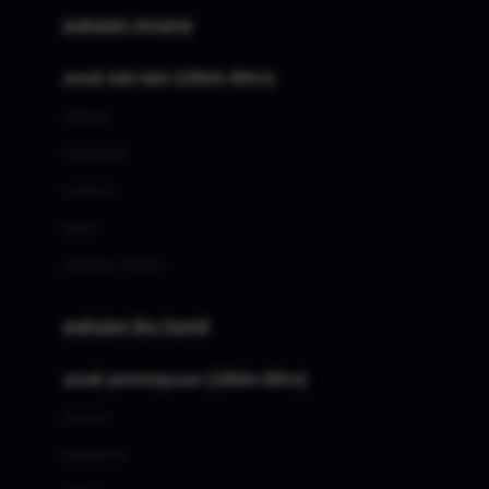
Buggygear
pakaian renang
Bumkins
anak laki-laki (18bln-8thn)
C
atasan
Cetaphil
bawahan
Chicco
setelan
Childlife
jaket
Clevamama
pakaian dalam
Cocolatte
Cottonseeds
pakaian ibu hamil
Cozy N Safe
anak perempuan (18bln-8thn)
Crane
atasan
Cybex
bawahan
D