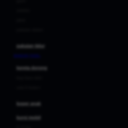
gaun
Dae Organics
setelan
Docare
jaket
Doona
pakaian dalam
Down To Earth
Drew
pakaian tidur
Dr. Brown's
BANDAR TOGEL
E
kereta dorong
ELC
bayi baru lahir
Ergobaby
usia 6 bulan+
Expert Care
koper anak
Ezyroller
kursi mobil
F
0-13 Kg