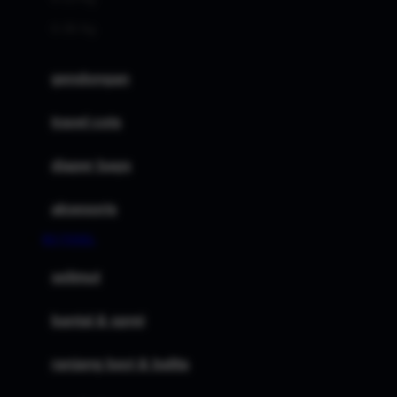
Felt So Sweet
0-36 Kg
Fisher Price
Flipper
gendongan
Friends Of Sally
travel cots
G
Gb
diaper bags
Geko
aksesoris
Graco
BO TOGEL
Gund
selimut
H
bantal & sprei
Habbie
Haenim
ranjang bayi & balita
Happy Horse