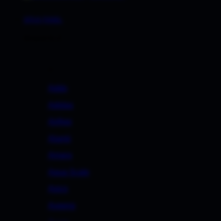
SITUS TOGEL
Brand A-Z
A
Addo
Adidas
Airfree
Alamii
Amara
Aqua Scale
Asics
Aveeno