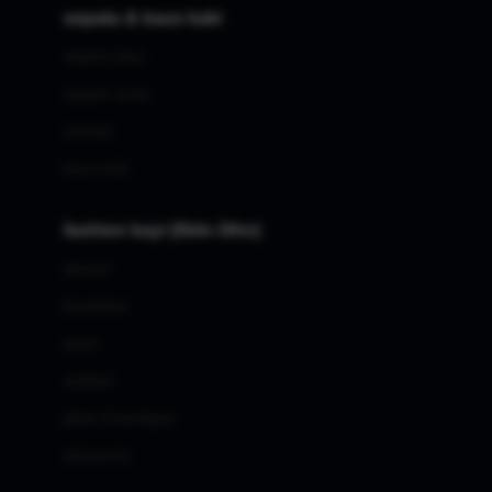
Beauty Barn
sepatu & kaus kaki
Bio Oil
sepatu bayi
Biolane
sepatu anak
Bite Fighters
sandal
Bizzi Growin
kaus kaki
Blackmores
fashion bayi (0bln-3thn)
Blooming Marvellous
atasan
Bonnels
bawahan
Bravado
gaun
Bruder
setelan
Brush Baby
jaket & kardigan
Buds Organics
aksesoris
Bugaboo