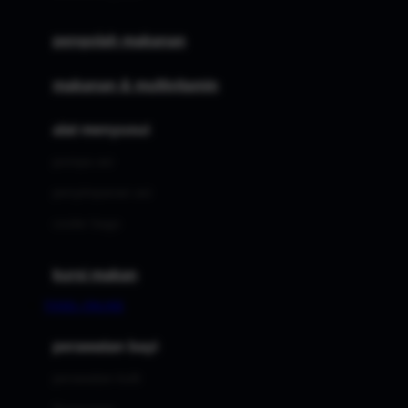
Joie
Joolz
pengolah makanan
Jujube
makanan & multivitamin
K
alat menyusui
Kiddycuts
pompa asi
Kumon
penyimpanan asi
L
cooler bags
Leapfrog
Leclerc
kursi makan
Lee Vierra
TOGEL ONLINE
Lillebaby
perawatan bayi
Little Bird Told Me
perawatan kulit
Little Miss Janis