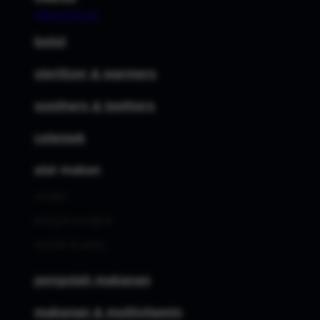
SITUS TOTO 4D
botol
sterilizer & warmers
soothers & teethers
celemek
alat makan
cangkir
piring & mangkuk
sendok & garpu
pengolah makanan
makanan & multivitamin