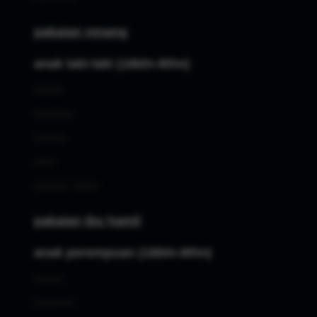
pakaian renang
anak laki-laki (18bln-8thn)
atasan
bawahan
setelan
jaket
pakaian dalam
pakaian ibu hamil
anak perempuan (18bln-8thn)
atasan
bawahan