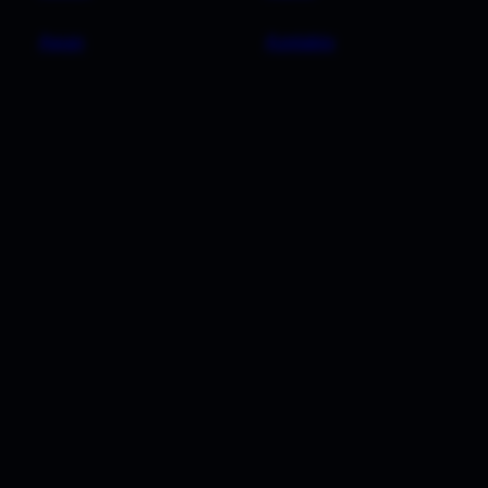
Awan
Azetabio