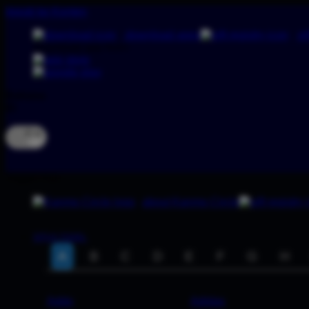
lewati ke Konten
download apps
gif
download app from:
Bahasa
ID
Toggle Nav
about Kanmo Circle
SITUS TOGEL
A
B
C
D
E
F
G
H
Addo
Adidas