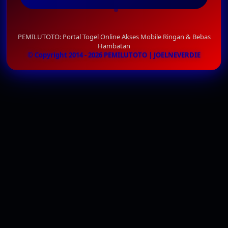
PEMILUTOTO: Portal Togel Online Akses Mobile Ringan & Bebas
Hambatan
© Copyright 2014 - 2026 PEMILUTOTO | JOELNEVERDIE