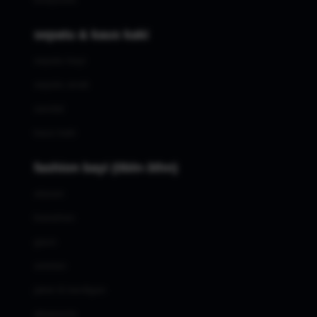
sepatu & kaus kaki
sepatu bayi
sepatu anak
sandal
kaus kaki
fashion bayi (0bln-3thn)
atasan
bawahan
gaun
setelan
jaket & kardigan
aksesoris