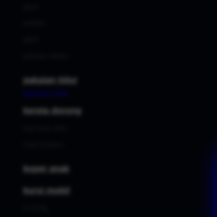
gaun
setelan
jaket
pakaian dalam
pakaian tidur
BANDAR TOGEL
kereta dorong
bayi baru lahir
usia 6 bulan+
koper anak
kursi mobil
0-13 Kg