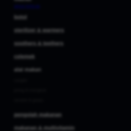
SITUS TOTO 4D
botol
sterilizer & warmers
soothers & teethers
celemek
alat makan
cangkir
piring & mangkuk
sendok & garpu
pengolah makanan
makanan & multivitamin