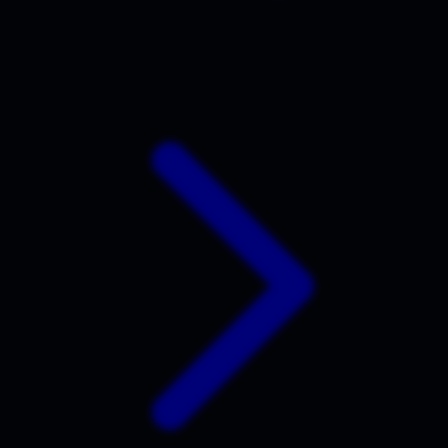
Twistshake
TY Toys
U
V
Veja
Vitaflow
Vtech
W
Waterland
Wellness
X