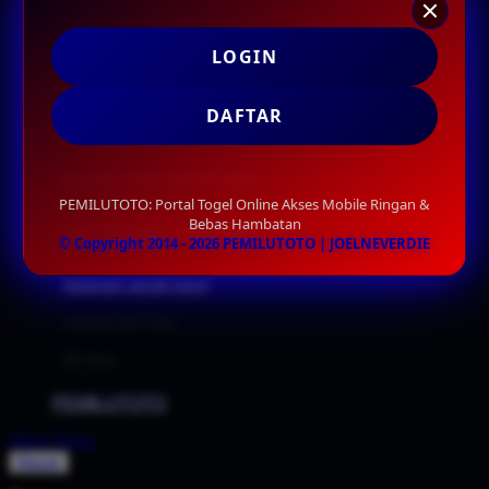
Moby
bak mandi
LOGIN
Momami
handuk
Mothercare
DAFTAR
TOGEL LOGIN
Mustela
My Buddy Tag
ayunan dan walker bayi
PEMILUTOTO: Portal Togel Online Akses Mobile Ringan &
My K
Bebas Hambatan
alas bermain anak bayi
© Copyright 2014 - 2026 PEMILUTOTO | JOELNEVERDIE
N
mainan anak bayi
Naif
mothercare toys
Nike
elc toys
Nordic Natural
PEMILUTOTO
Nuby
Akun Saya
Nuna
Masuk
Cari