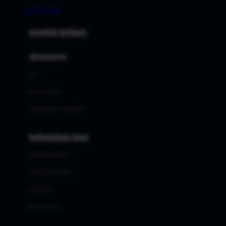
Awan
SITUS TOTO
Azetabio
produk terbaru
B
aksesoris
Baabaasheepz
tas
Babiators
kacamata
Baby Dove
aksesoris rambut
Baby Jogger
Baby Rovega
kebutuhan bayi
Babybee
pakaian tidur
Banana Boat
set & terusan
Banz
piyama
Barbie
bodysuits
Beaba