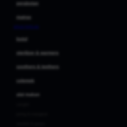
perabotan
Happy Tummy
Hauck
matras
Havaianas
SITUS TOTO 4D
Hegen
botol
Hot Wheels
sterilizer & warmers
Hybrid
I
soothers & teethers
Inlacta DHA
celemek
Interlac
alat makan
Ivenet
cangkir
J
piring & mangkuk
Jack N Jill
sendok & garpu