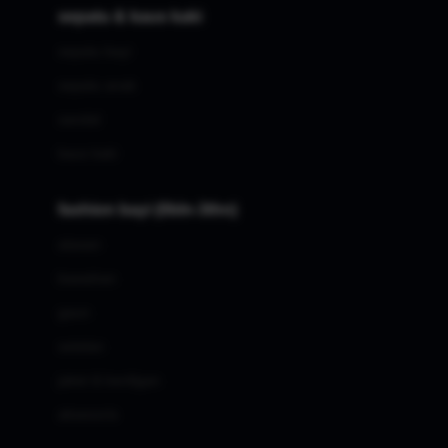
Beauty Barn
sepatu & kaus kaki
Bio Oil
sepatu bayi
Biolane
sepatu anak
Bite Fighters
sandal
Bizzi Growin
kaus kaki
Blackmores
fashion bayi (0bln-3thn)
Blooming Marvellous
atasan
Bonnels
bawahan
Bravado
gaun
Bruder
setelan
Brush Baby
jaket & kardigan
Buds Organics
aksesoris
Bugaboo