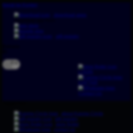
lewati ke Konten
download apps
download app from:
gift registry
Bahasa
ID
LOGIN
DAFTAR
Contact Us
Toggle Nav
about Kanmo Circle
gift registry
store finder
contact us